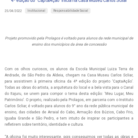
4ª edição do “CaptaAção” inicia na Casa Museu Carlos Scliar
Institucional
Responsabilidade Social
25/04/2022
Projeto promovido pela Prolagos é voltado para alunos da rede municipal de
ensino dos municípios da área de concessão
Com os olhos curiosos, os alunos da Escola Municipal Luiza Terra de
Andrade, de São Pedro da Aldeia, chegam na Casa Museu Carlos Scliar,
para assistirem à primeira oficina da 4ª edição do projeto ‘CaptaAção’.
Todas as obras do artista, a arquitetura do local e a bela vista para o Canal
do Itajuru, se unem para compor o tema desta edição: ‘Meu Lugar, Meu
Patrimônio’. O projeto, realizado pela Prolagos, em parceria com o Instituto
Carlos Scliar, é voltado para alunos do 9° ano da rede pública municipal de
ensino, das cidades de Arraial do Cabo, Armação dos Búzios, Cabo Frio,
Iguaba Grande e São Pedro, e tem intuito de inspirar os participantes a
refletirem sobre território, identidade e cultura.
“A oficina foi muito interessante, pois conseguimos ver todas as obras e