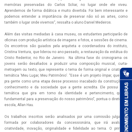
memórias preservadas do Carlos Scliar, no lugar onde ele viveu.
Aprendemos de forma didática e muito divertida. Foi bem interessante e
podemos entender a importância de preservar não só as artes, como
também o lugar onde vivemos”, ressalta o aluno Daniel Medeiros.
Além das visitas mediadas à casa museu, os estudantes participarão de
oficinas com produção artística de imagens e fotos, e sessões de cinema.
Os encontros são guiados pela arquiteta e coordenadora do instituto,
Cristina Ventura, que liderou no ano passado, a restauração da estátua do
Cristo Redentor, no Rio de Janeiro. Na última fase do cronograma os
jovens serão desafiados a produzir uma composição musical, curta-
metragem ou texto, que represente o tema de forma original e criativa, a
temática ‘Meu Lugar, Meu Patrimônio’. “Esse é um projeto ímpar, que vem
pra gente como uma etapa desse processo inacabado da construção do
conhecimento e da sociedade que a gente acredita. Ele possui uma
temática que gira em torno da identidade e pertencimento, que é
fundamental para a preservação do nosso patrimônio”, pontua o diretor da
escola, Allan Hau.
Os trabalhos inscritos serão analisados por uma comissão julgadora
formada por colaboradores da concessionária, que irá avaliar a
criatividade, inovação, originalidade e fidelidade ao tema. O primeiro