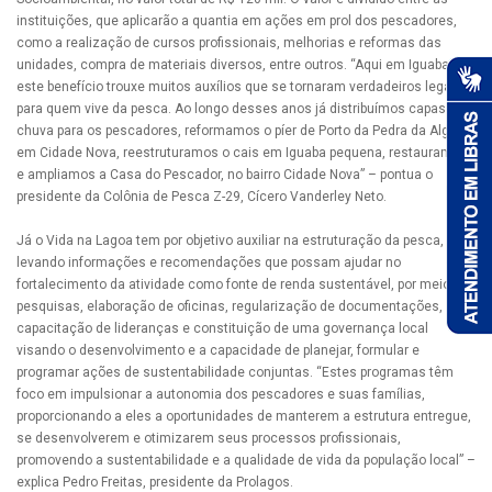
instituições, que aplicarão a quantia em ações em prol dos pescadores,
como a realização de cursos profissionais, melhorias e reformas das
unidades, compra de materiais diversos, entre outros. “Aqui em Iguaba
este benefício trouxe muitos auxílios que se tornaram verdadeiros legados
para quem vive da pesca. Ao longo desses anos já distribuímos capas de
chuva para os pescadores, reformamos o píer de Porto da Pedra da Alga,
em Cidade Nova, reestruturamos o cais em Iguaba pequena, restauramos
e ampliamos a Casa do Pescador, no bairro Cidade Nova” – pontua o
presidente da Colônia de Pesca Z-29, Cícero Vanderley Neto.
Já o Vida na Lagoa tem por objetivo auxiliar na estruturação da pesca,
levando informações e recomendações que possam ajudar no
fortalecimento da atividade como fonte de renda sustentável, por meio de
pesquisas, elaboração de oficinas, regularização de documentações,
capacitação de lideranças e constituição de uma governança local
visando o desenvolvimento e a capacidade de planejar, formular e
programar ações de sustentabilidade conjuntas. “Estes programas têm
foco em impulsionar a autonomia dos pescadores e suas famílias,
proporcionando a eles a oportunidades de manterem a estrutura entregue,
se desenvolverem e otimizarem seus processos profissionais,
promovendo a sustentabilidade e a qualidade de vida da população local” –
explica Pedro Freitas, presidente da Prolagos.