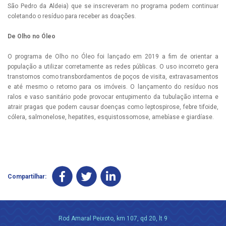
São Pedro da Aldeia) que se inscreveram no programa podem continuar
coletando o resíduo para receber as doações.
De Olho no Óleo
O programa de Olho no Óleo foi lançado em 2019 a fim de orientar a
população a utilizar corretamente as redes públicas. O uso incorreto gera
transtornos como transbordamentos de poços de visita, extravasamentos
e até mesmo o retorno para os imóveis. O lançamento do resíduo nos
ralos e vaso sanitário pode provocar entupimento da tubulação interna e
atrair pragas que podem causar doenças como leptospirose, febre tifoide,
cólera, salmonelose, hepatites, esquistossomose, amebíase e giardíase.
Compartilhar:
Rod Amaral Peixoto, km 107, qd 20, lt 9