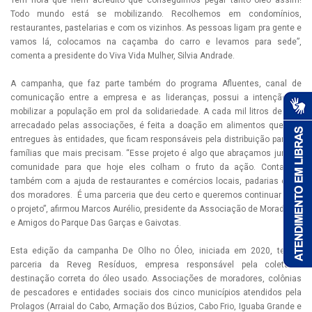
Tem hora que nem acredito que conseguimos pegar tanto óleo assim!
Todo mundo está se mobilizando. Recolhemos em condomínios,
restaurantes, pastelarias e com os vizinhos. As pessoas ligam pra gente e
vamos lá, colocamos na caçamba do carro e levamos para sede”,
comenta a presidente do Viva Vida Mulher, Silvia Andrade.
A campanha, que faz parte também do programa Afluentes, canal de
comunicação entre a empresa e as lideranças, possui a intenção de
mobilizar a população em prol da solidariedade. A cada mil litros de óleo
arrecadado pelas associações, é feita a doação em alimentos que são
entregues às entidades, que ficam responsáveis pela distribuição para as
famílias que mais precisam. “Esse projeto é algo que abraçamos junto à
comunidade para que hoje eles colham o fruto da ação. Contamos
também com a ajuda de restaurantes e comércios locais, padarias e até
dos moradores. É uma parceria que deu certo e queremos continuar com
o projeto”, afirmou Marcos Aurélio, presidente da Associação de Moradores
e Amigos do Parque Das Garças e Gaivotas.
Esta edição da campanha De Olho no Óleo, iniciada em 2020, tem a
parceria da Reveg Resíduos, empresa responsável pela coleta e
destinação correta do óleo usado. Associações de moradores, colônias
de pescadores e entidades sociais dos cinco municípios atendidos pela
Prolagos (Arraial do Cabo, Armação dos Búzios, Cabo Frio, Iguaba Grande e