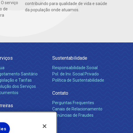
 O serviço
contribuindo para qualidade de vida e saúde
o de
da população onde atuamos.
ara
rviços
Sustentabilidade
ua
Responsabilidade Social
gotamento Sanitário
Pol. de Inv. Social Privado
islação e Tarifas
Política de Sustentabilidade
olução dos Serviços
cumentos
Contato
Perguntas Frequentes
rreiras
Canais de Relacionamento
Denúncias de Fraudes
ies