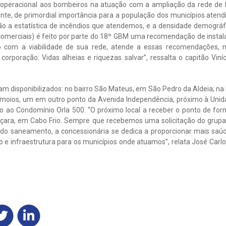
 operacional aos bombeiros na atuação com a ampliação da rede de h
te, de primordial importância para a população dos municípios atendi
o a estatística de incêndios que atendemos, e a densidade demográfi
 comerciais) é feito por parte do 18º GBM uma recomendação de instala
do com a viabilidade de sua rede, atende a essas recomendações,
orporação: Vidas alheias e riquezas salvar”, ressalta o capitão Viní
am disponibilizados: no bairro São Mateus, em São Pedro da Aldeia; n
e Tamoios, um em outro ponto da Avenida Independência, próximo à Un
o ao Condomínio Orla 500. “O próximo local a receber o ponto de for
aiçara, em Cabo Frio. Sempre que recebemos uma solicitação do grup
m do saneamento, a concessionária se dedica a proporcionar mais saúd
e infraestrutura para os municípios onde atuamos”, relata José Carlo