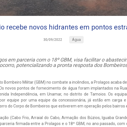
io recebe novos hidrantes em pontos estr
Água
30/09/2022
agos em parceria com o 18º GBM, visa facilitar o abaste
socorro, potencializando a pronta resposta dos Bombeiro
 Bombeiro Militar (GBM) no combate a incêndios, a Prolagos acaba de i
. Os novos pontos de fornecimento de água foram implantados na Rua 
venida Independência, em Unamar, no distrito de Tamoios. Os equi
por equipe por uma equipe da concessionária, já estão em carga e 
corro do Corpo de Bombeiros que estiverem em operação pelos bairros 
ão (Cabo Frio, Arraial do Cabo, Armação dos Búzios, Iguaba Grande
 parceria firmada entre a Prolagos e o 18º GBM, no ano passado, com 