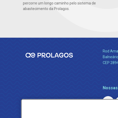
percorre um longo caminho pelo sistema de
abastecimento da Prolagos.
Rod Amara
Balneário
CEP 289
Nossas