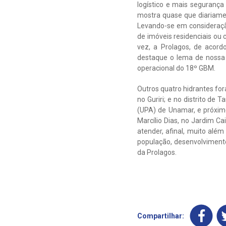
logístico e mais segurança
mostra quase que diariamen
Levando-se em consideraçã
de imóveis residenciais ou
vez, a Prolagos, de acor
destaque o lema de nossa c
operacional do 18º GBM.
Outros quatro hidrantes for
no Guriri; e no distrito d
(UPA) de Unamar, e próxim
Marcílio Dias, no Jardim C
atender, afinal, muito alé
população, desenvolvimento 
da Prolagos.
Compartilhar: