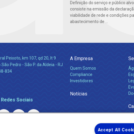
Definição do serviço e público alvo
consiste na emissão da declaraçã
viabilidade de rede e condições p
abastecimento de ...
l Peixoto, km 107, qd 20, lt 9
A Empresa
Se
 São Pedro - São P. da Aldeia - RJ
Quem Somos
Ág
48-834
Compliance
Es
Investidores
Leg
Ev
Notícias
Do
 Redes Sociais
Ca
Accept All Cook