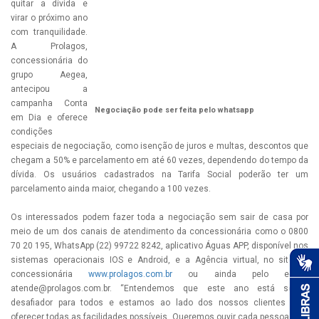
quitar a dívida e
virar o próximo ano
com tranquilidade.
A Prolagos,
concessionária do
grupo Aegea,
antecipou a
campanha Conta
Negociação pode ser feita pelo whatsapp
em Dia e oferece
condições
especiais de negociação, como isenção de juros e multas, descontos que
chegam a 50% e parcelamento em até 60 vezes, dependendo do tempo da
dívida. Os usuários cadastrados na Tarifa Social poderão ter um
parcelamento ainda maior, chegando a 100 vezes.
Os interessados podem fazer toda a negociação sem sair de casa por
meio de um dos canais de atendimento da concessionária como o 0800
70 20 195, WhatsApp (22) 99722 8242, aplicativo Águas APP, disponível nos
sistemas operacionais IOS e Android, e a Agência virtual, no site da
concessionária
www.prolagos.com.br
ou ainda pelo e-mail
atende@prolagos.com.br
. “Entendemos que este ano está sendo
desafiador para todos e estamos ao lado dos nossos clientes para
oferecer todas as facilidades possíveis. Queremos ouvir cada pessoa para