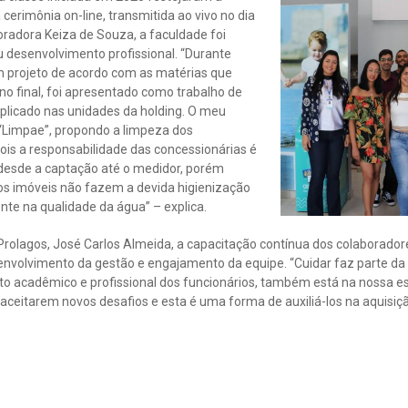
erimônia on-line, transmitida ao vivo no dia
boradora Keiza de Souza, a faculdade foi
 desenvolvimento profissional. “Durante
 projeto de acordo com as matérias que
o final, foi apresentado como trabalho de
aplicado nas unidades da holding. O meu
 “Limpae”, propondo a limpeza dos
pois a responsabilidade das concessionárias é
 desde a captação até o medidor, porém
ios imóveis não fazem a devida higienização
ente na qualidade da água” – explica.
 Prolagos, José Carlos Almeida, a capacitação contínua dos colaborad
nvolvimento da gestão e engajamento da equipe. “Cuidar faz parte da
nto acadêmico e profissional dos funcionários, também está na nossa 
 a aceitarem novos desafios e esta é uma forma de auxiliá-los na aquis