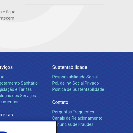
 e fique
ontecem
rviços
Sustentabilidade
ua
Responsabilidade Social
gotamento Sanitário
Pol. de Inv. Social Privado
islação e Tarifas
Política de Sustentabilidade
olução dos Serviços
cumentos
Contato
Perguntas Frequentes
rreiras
Canais de Relacionamento
Denúncias de Fraudes