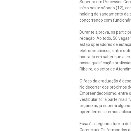
Superior em Processos Gere
início neste sábado (12), 
holding de saneamento da qu
concorrendo com funcionário
Durante a prova, os partici
redação. Ao todo, 50 vagas
estão operadores de estação
eletromecânicos, entre outro
honrado em saber que a emp
nossa qualificação profissi
Ribeiro, do setor de Atendi
O foco da graduação é desen
No decorrer dos próximos do
Empreendedorismo, entre out
vestibular foi a parte mais 
organizar, já imprimi algu
aprendermos iremos aplicar 
Essa é a segunda turma do
Gerenciais. Os formandos d