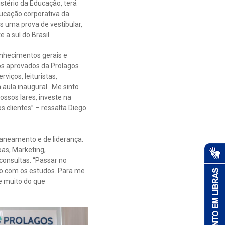
stério da Educação, terá
ucação corporativa da
s uma prova de vestibular,
a sul do Brasil.
onhecimentos gerais e
os aprovados da Prolagos
iços, leituristas,
a aula inaugural. Me sinto
ssos lares, investe na
 clientes” – ressalta Diego
saneamento e de liderança.
oas, Marketing,
consultas. “Passar no
alho com os estudos. Para me
e muito do que