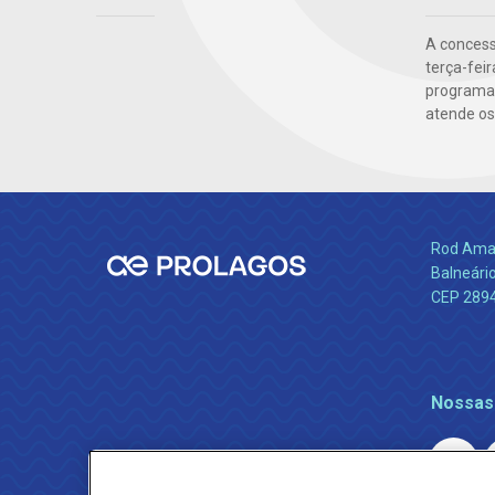
A concess
terça-fei
programad
atende os 
Rod Amara
Balneário
CEP 289
Nossas