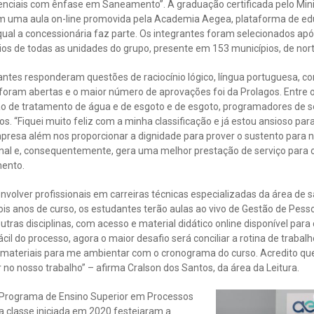
nciais com ênfase em Saneamento”. A graduação certificada pelo Mini
com uma aula on-line promovida pela Academia Aegea, plataforma de ed
al a concessionária faz parte. Os integrantes foram selecionados apó
s de todas as unidades do grupo, presente em 153 municípios, de norte 
pantes responderam questões de raciocínio lógico, língua portuguesa, c
 foram abertas e o maior número de aprovações foi da Prolagos. Entre 
 de tratamento de água e de esgoto e de esgoto, programadores de serv
s. “Fiquei muito feliz com a minha classificação e já estou ansioso par
resa além nos proporcionar a dignidade para prover o sustento para no
onal e, consequentemente, gera uma melhor prestação de serviço para os
mento.
volver profissionais em carreiras técnicas especializadas da área de 
is anos de curso, os estudantes terão aulas ao vivo de Gestão de Pess
ras disciplinas, com acesso e material didático online disponível para 
fácil do processo, agora o maior desafio será conciliar a rotina de trab
ns materiais para me ambientar com o cronograma do curso. Acredito qu
no nosso trabalho” – afirma Cralson dos Santos, da área da Leitura.
 Programa de Ensino Superior em Processos
a classe iniciada em 2020 festejaram a