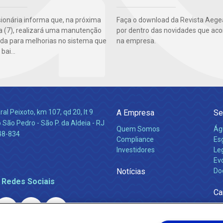
ionária informa que, na próxima
Faça o download da Revista Aegea
ra (7), realizará uma manutenção
por dentro das novidades que ac
a para melhorias no sistema que
na empresa.
bai...
l Peixoto, km 107, qd 20, lt 9
A Empresa
Se
 São Pedro - São P. da Aldeia - RJ
Quem Somos
Ág
48-834
Compliance
Es
Investidores
Leg
Ev
Notícias
Do
 Redes Sociais
Ca