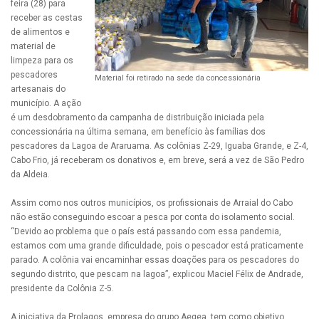
feira (28) para
receber as cestas
de alimentos e
material de
limpeza para os
pescadores
Material foi retirado na sede da concessionária
artesanais do
município. A ação
é um desdobramento da campanha de distribuição iniciada pela
concessionária na última semana, em benefício às famílias dos
pescadores da Lagoa de Araruama. As colônias Z-29, Iguaba Grande, e Z-4,
Cabo Frio, já receberam os donativos e, em breve, será a vez de São Pedro
da Aldeia.
Assim como nos outros municípios, os profissionais de Arraial do Cabo
não estão conseguindo escoar a pesca por conta do isolamento social.
“Devido ao problema que o país está passando com essa pandemia,
estamos com uma grande dificuldade, pois o pescador está praticamente
parado. A colônia vai encaminhar essas doações para os pescadores do
segundo distrito, que pescam na lagoa”, explicou Maciel Félix de Andrade,
presidente da Colônia Z-5.
A iniciativa da Prolagos, empresa do grupo Aegea, tem como objetivo