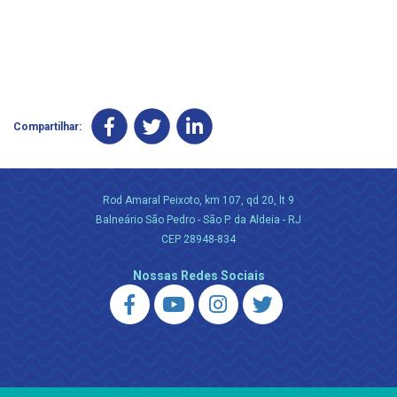
Compartilhar:
Rod Amaral Peixoto, km 107, qd 20, lt 9
Balneário São Pedro - São P. da Aldeia - RJ
CEP 28948-834
Nossas Redes Sociais