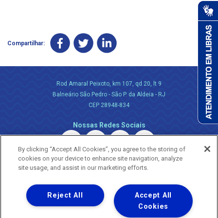
Compartilhar:
Rod Amaral Peixoto, km 107, qd 20, lt 9
Balneário São Pedro - São P. da Aldeia - RJ
CEP 28948-834
Nossas Redes Sociais
By clicking “Accept All Cookies”, you agree to the storing of
cookies on your device to enhance site navigation, analyze
site usage, and assist in our marketing efforts.
Reject All
Accept All
Uma empresa
Copyright ® 2026 - Todos os Direitos Reservados.
Cookies
Nossa natureza movimenta a vida