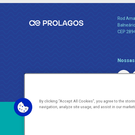
Rod Amara
Balneário
CEP 289
Nossas
By clicking “Accept All Cookies”, you agree to the stor
navigation, analyze site usage, and assist in our market