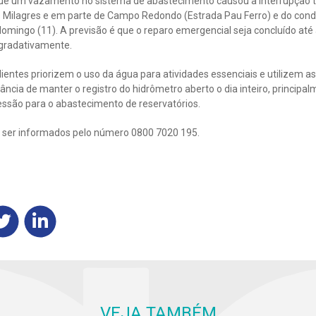
ue um vazamento no sistema de abastecimento causou a interrupção t
os Milagres e em parte de Campo Redondo (Estrada Pau Ferro) e do con
omingo (11). A previsão é que o reparo emergencial seja concluído até
gradativamente.
entes priorizem o uso da água para atividades essenciais e utilizem a
ncia de manter o registro do hidrômetro aberto o dia inteiro, principal
são para o abastecimento de reservatórios.
ser informados pelo número 0800 7020 195.
VEJA TAMBÉM