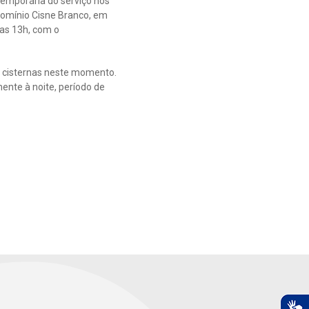
emporária do serviço nos
domínio Cisne Branco, em
 as 13h, com o
s cisternas neste momento.
mente à noite, período de