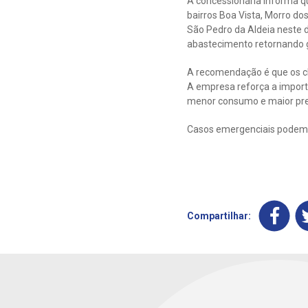
A concessionária informa q
bairros Boa Vista, Morro d
São Pedro da Aldeia neste d
abastecimento retornando 
A recomendação é que os cli
A empresa reforça a importâ
menor consumo e maior pres
Casos emergenciais podem 
Compartilhar: