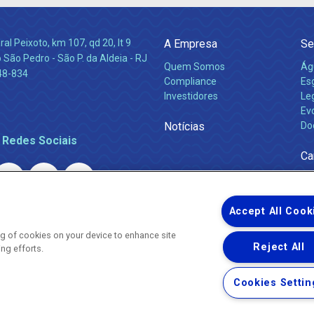
l Peixoto, km 107, qd 20, lt 9
A Empresa
Se
 São Pedro - São P. da Aldeia - RJ
Quem Somos
Ág
48-834
Compliance
Es
Investidores
Leg
Ev
Notícias
Do
 Redes Sociais
Ca
Accept All Cook
ing of cookies on your device to enhance site
Reject All
ing efforts.
Uma empresa
Copyright ® 2026 - Todos os Direitos Reservados.
Nossa natureza movimenta a vida
Cookies Settin
Termos Gerais de Uso de Sites e Aplicativos