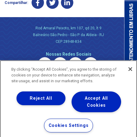
Compartilhar:
Rod Amaral Peixoto, km 107, qd 20, lt 9
Balneário São Pedro - São P. da Aldeia - RJ
CEP 28948-834
Nossas Redes Sociais
By clicking “Accept All Cookies”, you agree to the storing of
cookies on your device to enhance site navigation, analyze
site usage, and assist in our marketing efforts.
Reject All
Accept All
Uma empresa
Copyright ® 2026 - Todos os Direitos Reservados.
Cookies
Nossa natureza movimenta a vida
Termos Gerais de Uso de Sites e Aplicativos
Cookies Settings
Política de Privacidade e Proteção de Dados