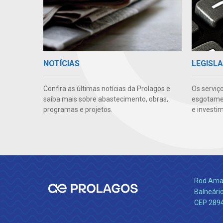
NOTÍCIAS
LEGISLA
Confira as últimas notícias da Prolagos e
Os serviç
saiba mais sobre abastecimento, obras,
esgotamen
programas e projetos.
e investi
Rod Amara
Balneário
CEP 289