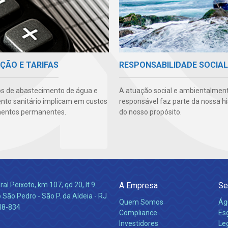
ÇÃO E TARIFAS
RESPONSABILIDADE SOCIAL
os de abastecimento de água e
A atuação social e ambientalmen
to sanitário implicam em custos
responsável faz parte da nossa hi
mentos permanentes.
do nosso propósito.
l Peixoto, km 107, qd 20, lt 9
A Empresa
Se
 São Pedro - São P. da Aldeia - RJ
Quem Somos
Ág
48-834
Compliance
Es
Investidores
Leg