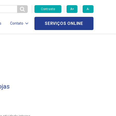
Contraste
A+
A-
SERVIÇOS ONLINE
s
Contato
ojas