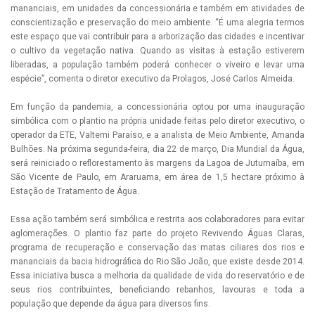
mananciais, em unidades da concessionária e também em atividades de
conscientização e preservação do meio ambiente. “É uma alegria termos
este espaço que vai contribuir para a arborização das cidades e incentivar
o cultivo da vegetação nativa. Quando as visitas à estação estiverem
liberadas, a população também poderá conhecer o viveiro e levar uma
espécie”, comenta o diretor executivo da Prolagos, José Carlos Almeida.
Em função da pandemia, a concessionária optou por uma inauguração
simbólica com o plantio na própria unidade feitas pelo diretor executivo, o
operador da ETE, Valtemi Paraíso, e a analista de Meio Ambiente, Amanda
Bulhões. Na próxima segunda-feira, dia 22 de março, Dia Mundial da Água,
será reiniciado o reflorestamento às margens da Lagoa de Juturnaíba, em
São Vicente de Paulo, em Araruama, em área de 1,5 hectare próximo à
Estação de Tratamento de Água.
Essa ação também será simbólica e restrita aos colaboradores para evitar
aglomerações. O plantio faz parte do projeto Revivendo Águas Claras,
programa de recuperação e conservação das matas ciliares dos rios e
mananciais da bacia hidrográfica do Rio São João, que existe desde 2014.
Essa iniciativa busca a melhoria da qualidade de vida do reservatório e de
seus rios contribuintes, beneficiando rebanhos, lavouras e toda a
população que depende da água para diversos fins.