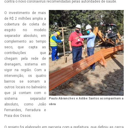
contra o novo coronavírus recomendadas pelas autoridades de saúde.
O investimento de mais
de R$ 2 milhões amplia a
cobertura de coleta de
esgoto no modelo
separador absoluto, em
complemento ao tempo
seco, que capta as
contribuições que
chegam pela rede de
drenagem, sistema em
vigor na região. Com a
intervenção, os quatro
bairros se somam a
outros locais no balneário
que já contam com o
sistema separador
Paulo Abranches e Adibe Santos acompanham a
absoluto, como João
obra
Fernandes, Ferradura e
Praia dos Ossos.
O projeto foi elaborado em parceria com a prefeitura, que definiu as cerca