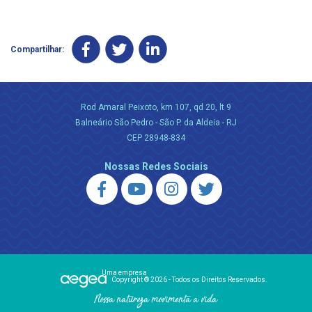
Compartilhar:
Rod Amaral Peixoto, km 107, qd 20, lt 9
Balneário São Pedro - São P. da Aldeia - RJ
CEP 28948-834
Nossas Redes Sociais
Uma empresa
Copyright ® 2026 - Todos os Direitos Reservados.
Nossa natureza movimenta a vida