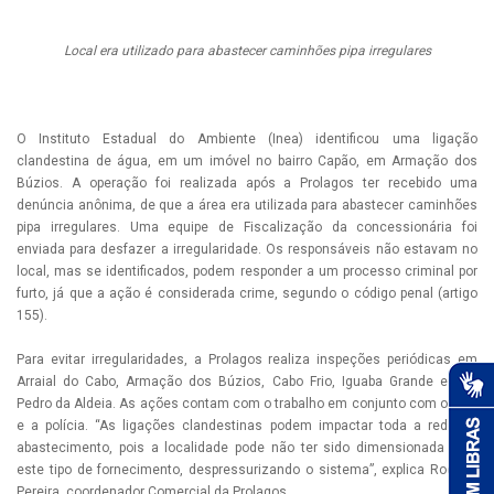
Local era utilizado para abastecer caminhões pipa irregulares
O Instituto Estadual do Ambiente (Inea) identificou uma ligação
clandestina de água, em um imóvel no bairro Capão, em Armação dos
Búzios. A operação foi realizada após a Prolagos ter recebido uma
denúncia anônima, de que a área era utilizada para abastecer caminhões
pipa irregulares. Uma equipe de Fiscalização da concessionária foi
enviada para desfazer a irregularidade. Os responsáveis não estavam no
local, mas se identificados, podem responder a um processo criminal por
furto, já que a ação é considerada crime, segundo o código penal (artigo
155).
Para evitar irregularidades, a Prolagos realiza inspeções periódicas em
Arraial do Cabo, Armação dos Búzios, Cabo Frio, Iguaba Grande e São
Pedro da Aldeia. As ações contam com o trabalho em conjunto com o Inea
e a polícia. “As ligações clandestinas podem impactar toda a rede de
abastecimento, pois a localidade pode não ter sido dimensionada para
este tipo de fornecimento, despressurizando o sistema”, explica Rodrigo
Pereira, coordenador Comercial da Prolagos.