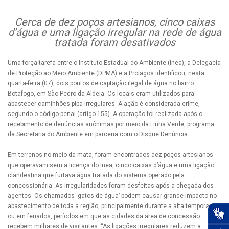
Cerca de dez poços artesianos, cinco caixas
d’água e uma ligação irregular na rede de água
tratada foram desativados
Uma força-tarefa entre o Instituto Estadual do Ambiente (Inea), a Delegacia
de Proteção ao Meio Ambiente (DPMA) e a Prolagos identificou, nesta
quarta-feira (07), dois pontos de captação ilegal de água no bairro
Botafogo, em São Pedro da Aldeia. Os locais eram utilizados para
abastecer caminhões pipa irregulares. A ação é considerada crime,
segundo o código penal (artigo 155). A operação foi realizada após o
recebimento de denúncias anônimas por meio da Linha Verde, programa
da Secretaria do Ambiente em parceria com o Disque Denúncia.
Em terrenos no meio da mata, foram encontrados dez poços artesianos
que operavam sem a licença do Inea, cinco caixas d’água e uma ligação
clandestina que furtava água tratada do sistema operado pela
concessionária. As irregularidades foram desfeitas após a chegada dos
agentes. Os chamados ‘gatos de água’ podem causar grande impacto no
abastecimento de toda a região, principalmente durante a alta temporada
ou em feriados, períodos em que as cidades da área de concessão
recebem milhares de visitantes. “As ligações irregulares reduzem a