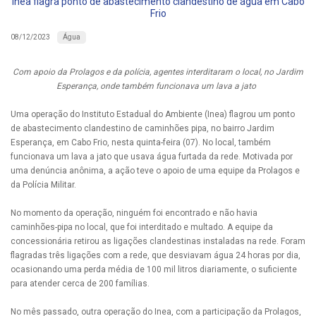
Inea flagra ponto de abastecimento clandestino de água em Cabo
Frio
Água
08/12/2023
Com apoio da Prolagos e da polícia, agentes interditaram o local, no Jardim
Esperança, onde também funcionava um lava a jato
Uma operação do Instituto Estadual do Ambiente (Inea) flagrou um ponto
de abastecimento clandestino de caminhões pipa, no bairro Jardim
Esperança, em Cabo Frio, nesta quinta-feira (07). No local, também
funcionava um lava a jato que usava água furtada da rede. Motivada por
uma denúncia anônima, a ação teve o apoio de uma equipe da Prolagos e
da Polícia Militar.
No momento da operação, ninguém foi encontrado e não havia
caminhões-pipa no local, que foi interditado e multado. A equipe da
concessionária retirou as ligações clandestinas instaladas na rede. Foram
flagradas três ligações com a rede, que desviavam água 24 horas por dia,
ocasionando uma perda média de 100 mil litros diariamente, o suficiente
para atender cerca de 200 famílias.
No mês passado, outra operação do Inea, com a participação da Prolagos,