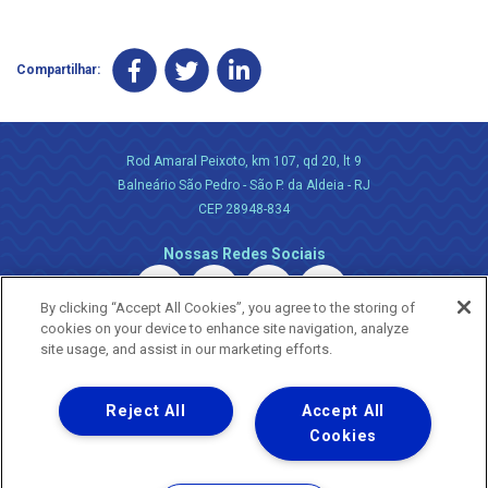
Compartilhar:
Rod Amaral Peixoto, km 107, qd 20, lt 9
Balneário São Pedro - São P. da Aldeia - RJ
CEP 28948-834
Nossas Redes Sociais
By clicking “Accept All Cookies”, you agree to the storing of
cookies on your device to enhance site navigation, analyze
site usage, and assist in our marketing efforts.
Reject All
Accept All
Uma empresa
Copyright ® 2026 - Todos os Direitos Reservados.
Cookies
Nossa natureza movimenta a vida