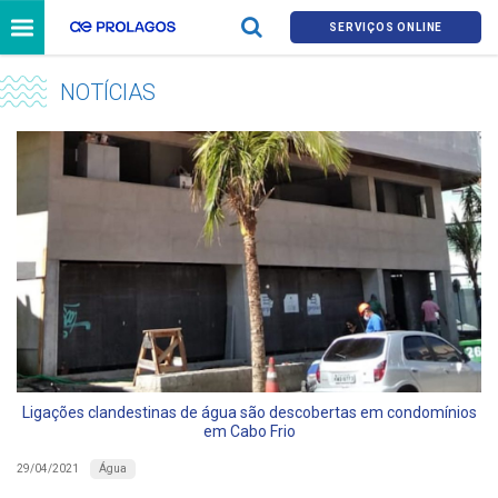
SERVIÇOS ONLINE
NOTÍCIAS
Ligações clandestinas de água são descobertas em condomínios
em Cabo Frio
Água
29/04/2021