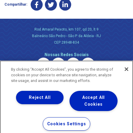
Compartilhar:
Rod Amaral Peixoto, km 107, qd 20, lt 9
Balneário São Pedro - São P. da Aldeia - RJ
CEP 28948-834
Nossas Redes Sociais
By clicking “Accept All Cookies”, you agree to the storing of
cookies on your device to enhance site navigation, analyze
site usage, and assist in our marketing efforts.
Reject All
Accept All
Uma empresa
Copyright ® 2026 - Todos os Direitos Reservados.
Cookies
Nossa natureza movimenta a vida
Termos Gerais de Uso de Sites e Aplicativos
Cookies Settings
Política de Privacidade e Proteção de Dados