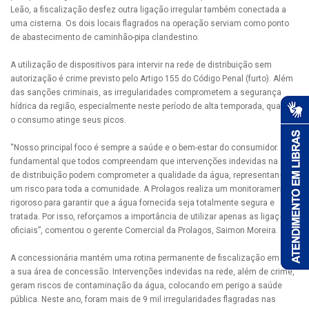
Leão, a fiscalização desfez outra ligação irregular também conectada a
uma cisterna. Os dois locais flagrados na operação serviam como ponto
de abastecimento de caminhão-pipa clandestino.
A utilização de dispositivos para intervir na rede de distribuição sem
autorização é crime previsto pelo Artigo 155 do Código Penal (furto). Além
das sanções criminais, as irregularidades comprometem a segurança
hídrica da região, especialmente neste período de alta temporada, quando
o consumo atinge seus picos.
“Nosso principal foco é sempre a saúde e o bem-estar do consumidor. É
fundamental que todos compreendam que intervenções indevidas na rede
de distribuição podem comprometer a qualidade da água, representando
um risco para toda a comunidade. A Prolagos realiza um monitoramento
rigoroso para garantir que a água fornecida seja totalmente segura e
tratada. Por isso, reforçamos a importância de utilizar apenas as ligações
oficiais”, comentou o gerente Comercial da Prolagos, Saimon Moreira.
A concessionária mantém uma rotina permanente de fiscalização em toda
a sua área de concessão. Intervenções indevidas na rede, além de crime,
geram riscos de contaminação da água, colocando em perigo a saúde
pública. Neste ano, foram mais de 9 mil irregularidades flagradas nas