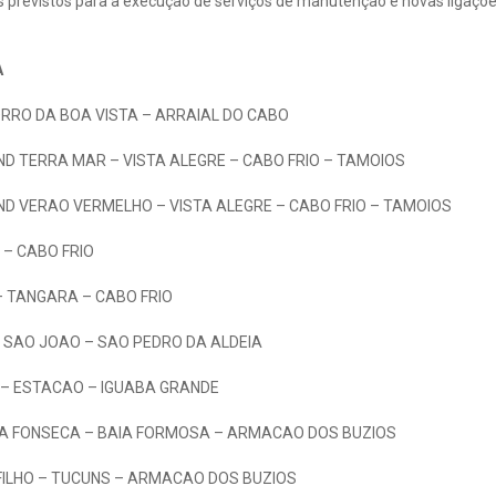
s previstos para a execução de serviços de manutenção e novas ligações
A
RRO DA BOA VISTA – ARRAIAL DO CABO
D TERRA MAR – VISTA ALEGRE – CABO FRIO – TAMOIOS
D VERAO VERMELHO – VISTA ALEGRE – CABO FRIO – TAMOIOS
 – CABO FRIO
 TANGARA – CABO FRIO
 SAO JOAO – SAO PEDRO DA ALDEIA
S – ESTACAO – IGUABA GRANDE
A FONSECA – BAIA FORMOSA – ARMACAO DOS BUZIOS
FILHO – TUCUNS – ARMACAO DOS BUZIOS