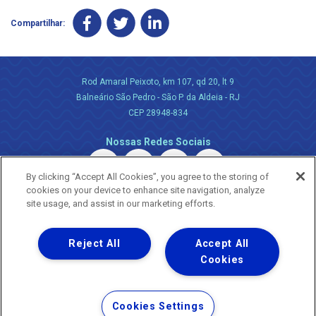
Compartilhar:
Rod Amaral Peixoto, km 107, qd 20, lt 9
Balneário São Pedro - São P. da Aldeia - RJ
CEP 28948-834
Nossas Redes Sociais
By clicking “Accept All Cookies”, you agree to the storing of
cookies on your device to enhance site navigation, analyze
site usage, and assist in our marketing efforts.
Reject All
Accept All
Uma empresa
Copyright ® 2026 - Todos os Direitos Reservados.
Cookies
Nossa natureza movimenta a vida
Termos Gerais de Uso de Sites e Aplicativos
Cookies Settings
Política de Privacidade e Proteção de Dados