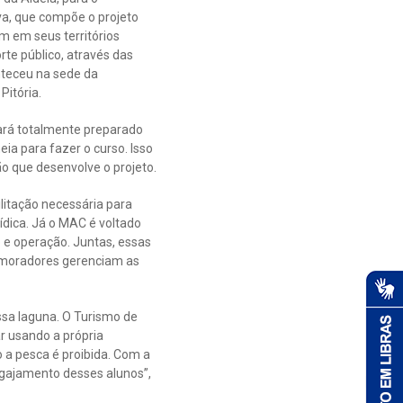
va, que compõe o projeto
m em seus territórios
rte público, através das
nteceu na sede da
itória.
tará totalmente preparado
a para fazer o curso. Isso
o que desenvolve o projeto.
litação necessária para
ídica. Já o MAC é voltado
e operação. Juntas, essas
 moradores gerenciam as
ssa laguna. O Turismo de
r usando a própria
 a pesca é proibida. Com a
engajamento desses alunos”,