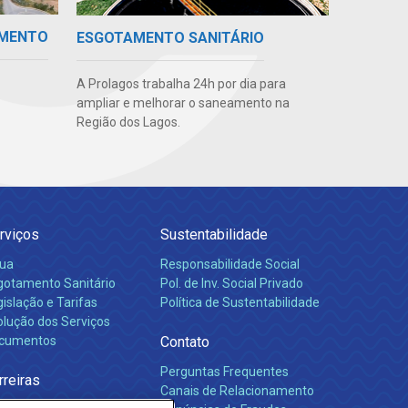
IMENTO
ESGOTAMENTO SANITÁRIO
A Prolagos trabalha 24h por dia para
ampliar e melhorar o saneamento na
Região dos Lagos.
rviços
Sustentabilidade
ua
Responsabilidade Social
gotamento Sanitário
Pol. de Inv. Social Privado
islação e Tarifas
Política de Sustentabilidade
olução dos Serviços
cumentos
Contato
Perguntas Frequentes
rreiras
Canais de Relacionamento