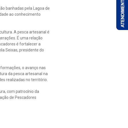
e são banhadas pela Lagoa de
ilidade ao conhecimento
ultura. A pesca artesanal é
gerações. É uma relação
scadores é fortalecer a
ila Seixas, presidente do
s formações, o avanço nas
tura da pesca artesanal na
s realizadas no território.
ura, com patrocínio da
ociação de Pescadores