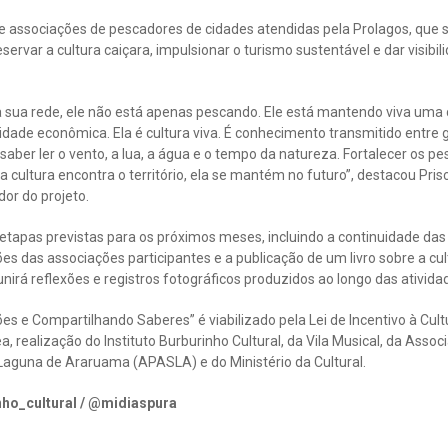
as e associações de pescadores de cidades atendidas pela Prolagos, qu
servar a cultura caiçara, impulsionar o turismo sustentável e dar visib
sua rede, ele não está apenas pescando. Ele está mantendo viva uma c
dade econômica. Ela é cultura viva. É conhecimento transmitido entre 
 saber ler o vento, a lua, a água e o tempo da natureza. Fortalecer os pe
a cultura encontra o território, ela se mantém no futuro”, destacou Prisc
dor do projeto.
etapas previstas para os próximos meses, incluindo a continuidade da
 das associações participantes e a publicação de um livro sobre a cul
rá reflexões e registros fotográficos produzidos ao longo das atividade
es e Compartilhando Saberes” é viabilizado pela Lei de Incentivo à Cult
a, realização do Instituto Burburinho Cultural, da Vila Musical, da Ass
 Laguna de Araruama (APASLA) e do Ministério da Cultural.
nho_cultural / @midiaspura