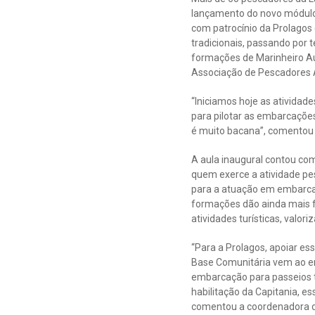
lançamento do novo módulo 
com patrocínio da Prolagos 
tradicionais, passando por 
formações de Marinheiro Au
Associação de Pescadores A
“Iniciamos hoje as ativida
para pilotar as embarcaçõe
é muito bacana”, comentou F
A aula inaugural contou com
quem exerce a atividade pes
para a atuação em embarca
formações dão ainda mais 
atividades turísticas, valoriz
“Para a Prolagos, apoiar es
Base Comunitária vem ao enc
embarcação para passeios t
habilitação da Capitania, e
comentou a coordenadora de