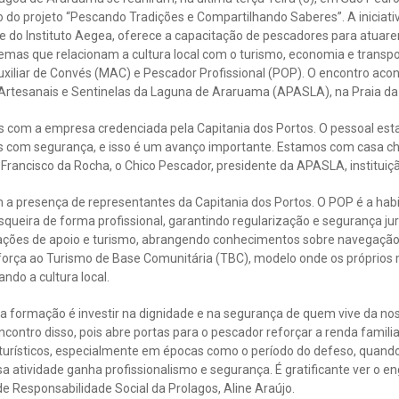
do projeto “Pescando Tradições e Compartilhando Saberes”. A iniciati
e do Instituto Aegea, oferece a capacitação de pescadores para atuare
temas que relacionam a cultura local com o turismo, economia e transpo
xiliar de Convés (MAC) e Pescador Profissional (POP). O encontro aco
rtesanais e Sentinelas da Laguna de Araruama (APASLA), na Praia da P
des com a empresa credenciada pela Capitania dos Portos. O pessoal es
s com segurança, e isso é um avanço importante. Estamos com casa chei
rancisco da Rocha, o Chico Pescador, presidente da APASLA, instituiçã
 a presença de representantes da Capitania dos Portos. O POP é a habi
queira de forma profissional, garantindo regularização e segurança jur
ções de apoio e turismo, abrangendo conhecimentos sobre navegação 
força ao Turismo de Base Comunitária (TBC), modelo onde os próprios
ando a cultura local.
sa formação é investir na dignidade e na segurança de quem vive da no
ontro disso, pois abre portas para o pescador reforçar a renda familia
urísticos, especialmente em épocas como o período do defeso, quando
ssa atividade ganha profissionalismo e segurança. É gratificante ver o 
 Responsabilidade Social da Prolagos, Aline Araújo.