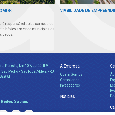
VIABILIDADE DE EMPREEND
SOMOS
s é responsável pelos serviços de
o básico em cinco municípios da
s Lagos.
l Peixoto, km 107, qd 20, lt 9
A Empresa
Se
 São Pedro - São P. da Aldeia - RJ
Quem Somos
Ág
48-834
Compliance
Es
Investidores
Leg
Ev
Notícias
Do
 Redes Sociais
Ca