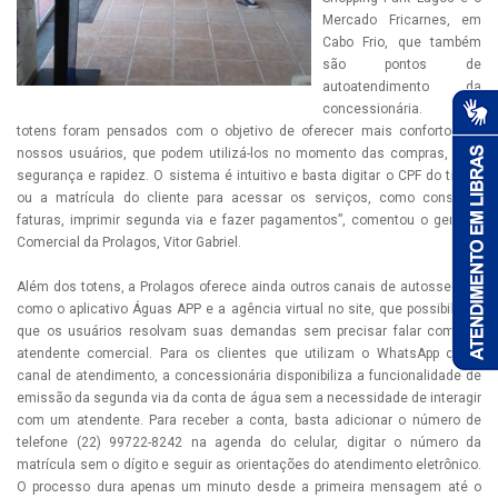
Mercado Fricarnes, em
Cabo Frio, que também
são pontos de
autoatendimento da
concessionária. “Os
totens foram pensados com o objetivo de oferecer mais conforto aos
nossos usuários, que podem utilizá-los no momento das compras, com
segurança e rapidez. O sistema é intuitivo e basta digitar o CPF do titular
ou a matrícula do cliente para acessar os serviços, como consultar
faturas, imprimir segunda via e fazer pagamentos”, comentou o gerente
Comercial da Prolagos, Vitor Gabriel.
Além dos totens, a Prolagos oferece ainda outros canais de autosserviço
como o aplicativo Águas APP e a agência virtual no site, que possibilitam
que os usuários resolvam suas demandas sem precisar falar com um
atendente comercial. Para os clientes que utilizam o WhatsApp como
canal de atendimento, a concessionária disponibiliza a funcionalidade de
emissão da segunda via da conta de água sem a necessidade de interagir
com um atendente. Para receber a conta, basta adicionar o número de
telefone (22) 99722-8242 na agenda do celular, digitar o número da
matrícula sem o dígito e seguir as orientações do atendimento eletrônico.
O processo dura apenas um minuto desde a primeira mensagem até o