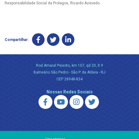
Responsabilidade Social da Prolagos, Ricardo Azevedo.
Compartilhar:
Rod Amaral Peixoto, km 107, qd 20, lt 9
Balneário São Pedro - São P. da Aldeia - RJ
CEP 28948-834
Nossas Redes Sociais