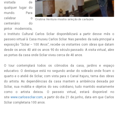
visitada de
qualquer lugar do
mundo. Para
celebrar o
Cristina Ventura mostra seleção de cartazes
centenário do
pintor modernista,
o Instituto Cultural Carlos Scliar disponibilizará a partir desse mês o
passeio virtual à Casa museu Carlos Scliar. Nas paredes da sala principal a
exposição “Scliar – 100 Anos”, recebe os visitantes com obras que datam
desde os anos 40 até os anos 90 do século passado. A visita virtual, abre
as portas da casa onde Scliar viveu cerca de 40 anos.
O tour contemplará todos os cômodos da casa, jardins e espaço
educativo. O destaque está no segundo andar do sobrado onde ficam o
quarto e o ateliê de Scliar, com vista para o Canal Itajuru, tema das obras
do artista. As dependências da casa mantem a ambiência deixada por
Scliar, sua mobília e objetos do seu cotidiano, tudo mantido exatamente
como o artista deixou. O passeio virtual, estará disponível no
site
www.carlosscliar.com
, a partir do dia 21 de junho, data em que Carlos
Scliar completaria 100 anos.