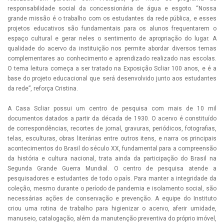
responsabilidade social da concessionária de água e esgoto. “Nossa
grande missão é o trabalho com os estudantes da rede pública, e esses
projetos educativos são fundamentais para os alunos frequentarem o
espaço cultural e gerar neles o sentimento de apropriação do lugar. A
qualidade do acervo da instituição nos permite abordar diversos temas
complementares ao conhecimento e aprendizado realizado nas escolas.
O tema leitura começa a ser tratado na Exposição Scliar 100 anos, e é a
base do projeto educacional que será desenvolvido junto aos estudantes
da rede”, reforça Cristina.
A Casa Scliar possui um centro de pesquisa com mais de 10 mil
documentos datados a partir da década de 1930. O acervo é constituído
de correspondências, recortes de jornal, gravuras, periódicos, fotografias,
telas, esculturas, obras literárias entre outros itens, e narra os principais
acontecimentos do Brasil do século XX, fundamental para a compreensão
da história e cultura nacional, trata ainda da participação do Brasil na
Segunda Grande Guerra Mundial. O centro de pesquisa atende a
pesquisadores e estudantes de todo o país. Para manter a integridade da
coleção, mesmo durante o período de pandemia e isolamento social, são
necessárias ações de conservação e prevenção. A equipe do Instituto
criou uma rotina de trabalho para higienizar o acervo, aferir umidade,
manuseio, catalogação, além da manutenção preventiva do próprio imóvel,