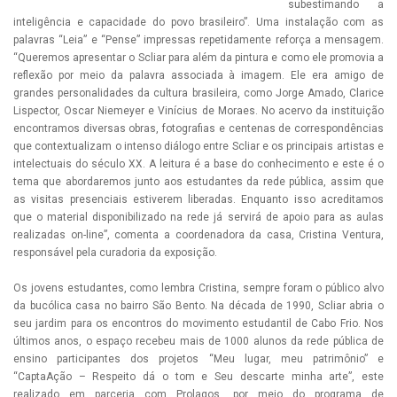
subestimando a
inteligência e capacidade do povo brasileiro”. Uma instalação com as
palavras “Leia” e “Pense” impressas repetidamente reforça a mensagem.
“Queremos apresentar o Scliar para além da pintura e como ele promovia a
reflexão por meio da palavra associada à imagem. Ele era amigo de
grandes personalidades da cultura brasileira, como Jorge Amado, Clarice
Lispector, Oscar Niemeyer e Vinícius de Moraes. No acervo da instituição
encontramos diversas obras, fotografias e centenas de correspondências
que contextualizam o intenso diálogo entre Scliar e os principais artistas e
intelectuais do século XX. A leitura é a base do conhecimento e este é o
tema que abordaremos junto aos estudantes da rede pública, assim que
as visitas presenciais estiverem liberadas. Enquanto isso acreditamos
que o material disponibilizado na rede já servirá de apoio para as aulas
realizadas on-line”, comenta a coordenadora da casa, Cristina Ventura,
responsável pela curadoria da exposição.
Os jovens estudantes, como lembra Cristina, sempre foram o público alvo
da bucólica casa no bairro São Bento. Na década de 1990, Scliar abria o
seu jardim para os encontros do movimento estudantil de Cabo Frio. Nos
últimos anos, o espaço recebeu mais de 1000 alunos da rede pública de
ensino participantes dos projetos “Meu lugar, meu patrimônio” e
“CaptaAção – Respeito dá o tom e Seu descarte minha arte”, este
realizado em parceria com Prolagos, por meio do programa de