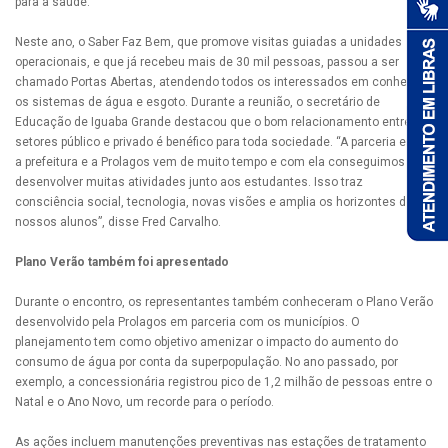
para a saúde.
Neste ano, o Saber Faz Bem, que promove visitas guiadas a unidades
operacionais, e que já recebeu mais de 30 mil pessoas, passou a ser
chamado Portas Abertas, atendendo todos os interessados em conhecer
os sistemas de água e esgoto. Durante a reunião, o secretário de
Educação de Iguaba Grande destacou que o bom relacionamento entre os
setores público e privado é benéfico para toda sociedade. “A parceria entre
a prefeitura e a Prolagos vem de muito tempo e com ela conseguimos
desenvolver muitas atividades junto aos estudantes. Isso traz
consciência social, tecnologia, novas visões e amplia os horizontes dos
nossos alunos”, disse Fred Carvalho.
Plano Verão também foi apresentado
Durante o encontro, os representantes também conheceram o Plano Verão
desenvolvido pela Prolagos em parceria com os municípios. O
planejamento tem como objetivo amenizar o impacto do aumento do
consumo de água por conta da superpopulação. No ano passado, por
exemplo, a concessionária registrou pico de 1,2 milhão de pessoas entre o
Natal e o Ano Novo, um recorde para o período.
As ações incluem manutenções preventivas nas estações de tratamento