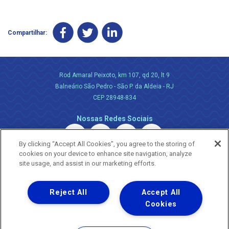
Compartilhar:
Rod Amaral Peixoto, km 107, qd 20, lt 9
Balneário São Pedro - São P. da Aldeia - RJ
CEP 28948-834
Nossas Redes Sociais
By clicking “Accept All Cookies”, you agree to the storing of
cookies on your device to enhance site navigation, analyze
site usage, and assist in our marketing efforts.
Reject All
Accept All
Uma empresa
Copyright ® 2026 - Todos os Direitos Reservados.
Cookies
Nossa natureza movimenta a vida