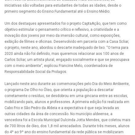
iniciativas são voltadas para estudantes de todas as idades, desde o
primeiro segmento do Ensino Fundamental até o Ensino Médio.
Um dos destaques apresentados foi o projeto CaptaAção, que tem como
objetivo estimular o pensamento crítico e reflexivo, a criatividade e a
inovação dos jovens por meio da imersão cultural, como exposições,
exibição de filmes e oficinas. Desenvolvido em parceria com a Casa Scliar,
o projeto, neste ano, abordou o descarte inadequado de lixo. “O tema para
2020 ainda não foi definido, mas queremos relacionar aos 100 anos de
Carlos Scliar, um artista plural, engajado socialmente e que se preocupava
com o meio ambiente”, explicou Francine Melo, coordenadora de
Responsabilidade Social da Prolagos.
Lançado neste ano durante as comemorações pelo Dia do Meio Ambiente,
o programa De Olho no Óleo, que orienta a população a descartar
corretamente o resíduo, se desdobrou em uma gincana entre as escolas,
mobilizando pais, alunos e professores. A primeira edição foi realizada em
Cabo Frio e São Pedro da Aldeia e a expectativa é que seja levada as
outras cidades da área de concessão. No município aldeense, a
vencedora foi a Escola Municipal Dulcinda Jotta Mendes, que coletou mais
de 700 litros de óleo, dos 1,8 mil arrecadados. Durante três meses, alunos
do 4º ao 9º ano do ensino fundamental da rede pública se mobilizaram