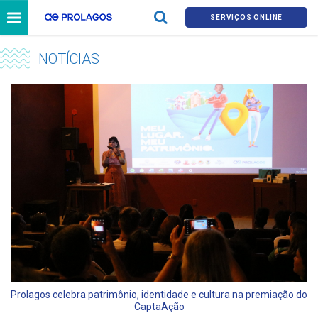
SERVIÇOS ONLINE
NOTÍCIAS
Prolagos celebra patrimônio, identidade e cultura na premiação do
CaptaAção