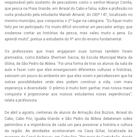
responsável pelo sustento de pescadores como o senhor Moacyr Corrêa,
que pesca na Praia Grande, em Arraial do Cabo e falou sobre a profissão no
curta produzido pela estudante Mariah Amaral, do CIEP 147, localizado no
mesmo município, que conquistou o 2º lugar na categoria. “Eu fiquei muito
feliz por ter participado. Foi muito difícil encontrar um pescador antigo, que
soubesse contar as histórias da pesca, mas valeu muito a pena. Eu
aprendi muito”, pontua a estudante do 9º ano do ensino fundamental.
Os professores que mais engajaram suas turmas também foram
premiados, como Bárbara Sherman Garcia, da Escola Municipal Maria da
Glória, de São Pedro da Aldeia. “Foi uma forma de tirar os alunos da sala de
aula e fazer com que eles enxergassem diferentes culturas e histórias,
saíssem um pouco do ambiente em que eles vivem e percebessem que há
outras possibilidades onde eles podem construir a vida, com mais
esperança e diversidade. O prêmio é muito bom ganhar, mas nossa maior
conquista é proporcionar aos nossos estudantes novas experiências”,
relata a professora.
De abril a agosto, centenas de alunos de Armação dos Búzios, Arraial do
Cabo, Cabo Frio, Iguaba Grande e São Pedro da Aldeia debateram sobre
patrimônio e a importância de cada um para preservar a história e cultura
da região. As atividades aconteceram na Casa Scliar, localizada às
margens do Canal do Itajuru, em Cabo Frio. “Por meio do CaptaAção, desde