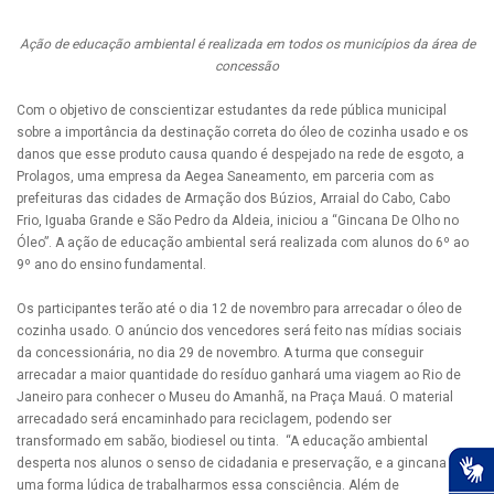
Ação de educação ambiental é realizada em todos os municípios da área de
concessão
Com o objetivo de conscientizar estudantes da rede pública municipal
sobre a importância da destinação correta do óleo de cozinha usado e os
danos que esse produto causa quando é despejado na rede de esgoto, a
Prolagos, uma empresa da Aegea Saneamento, em parceria com as
prefeituras das cidades de Armação dos Búzios, Arraial do Cabo, Cabo
Frio, Iguaba Grande e São Pedro da Aldeia, iniciou a “Gincana De Olho no
Óleo”. A ação de educação ambiental será realizada com alunos do 6º ao
9º ano do ensino fundamental.
Os participantes terão até o dia 12 de novembro para arrecadar o óleo de
cozinha usado. O anúncio dos vencedores será feito nas mídias sociais
da concessionária, no dia 29 de novembro. A turma que conseguir
arrecadar a maior quantidade do resíduo ganhará uma viagem ao Rio de
Janeiro para conhecer o Museu do Amanhã, na Praça Mauá. O material
arrecadado será encaminhado para reciclagem, podendo ser
transformado em sabão, biodiesel ou tinta. “A educação ambiental
desperta nos alunos o senso de cidadania e preservação, e a gincana é
uma forma lúdica de trabalharmos essa consciência. Além de