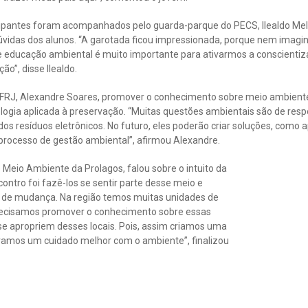
icipantes foram acompanhados pelo guarda-parque do PECS, Ilealdo Mell
dúvidas dos alunos. “A garotada ficou impressionada, porque nem imagi
e educação ambiental é muito importante para ativarmos a conscientiza
ão”, disse Ilealdo.
o IFRJ, Alexandre Soares, promover o conhecimento sobre meio ambient
ologia aplicada à preservação. “Muitas questões ambientais são de res
os resíduos eletrônicos. No futuro, eles poderão criar soluções, como a
 processo de gestão ambiental”, afirmou Alexandre.
e Meio Ambiente da Prolagos, falou sobre o intuito da
contro foi fazê-los se sentir parte desse meio e
 de mudança. Na região temos muitas unidades de
recisamos promover o conhecimento sobre essas
se apropriem desses locais. Pois, assim criamos uma
ivamos um cuidado melhor com o ambiente”, finalizou