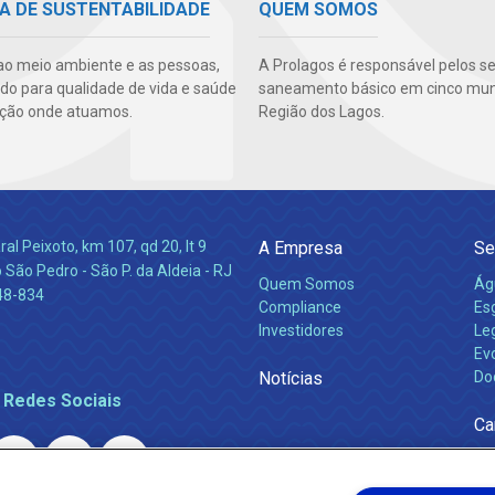
A DE SUSTENTABILIDADE
QUEM SOMOS
ao meio ambiente e as pessoas,
A Prolagos é responsável pelos se
ndo para qualidade de vida e saúde
saneamento básico em cinco muni
ção onde atuamos.
Região dos Lagos.
l Peixoto, km 107, qd 20, lt 9
A Empresa
Se
 São Pedro - São P. da Aldeia - RJ
Quem Somos
Ág
48-834
Compliance
Es
Investidores
Leg
Ev
Notícias
Do
 Redes Sociais
Ca