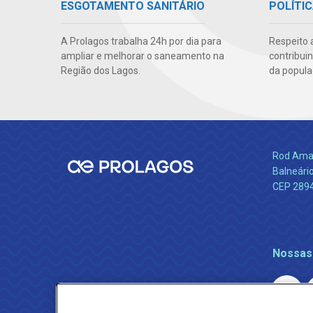
ESGOTAMENTO SANITÁRIO
POLÍTIC
A Prolagos trabalha 24h por dia para
Respeito 
ampliar e melhorar o saneamento na
contribui
Região dos Lagos.
da popula
Rod Amara
Balneário
CEP 289
Nossas