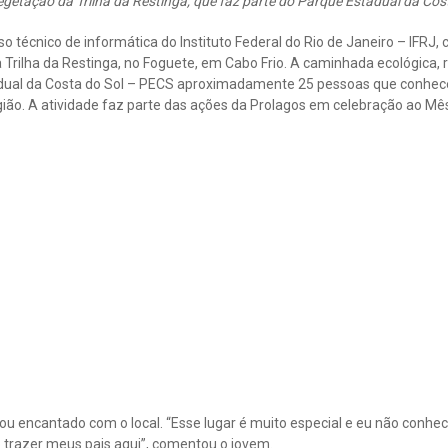
etação da Trilha da Restinga, que faz parte do Parque Estadual da Cos
o técnico de informática do Instituto Federal do Rio de Janeiro – IFRJ,
 Trilha da Restinga, no Foguete, em Cabo Frio. A caminhada ecológica,
adual da Costa do Sol – PECS aproximadamente 25 pessoas que conhec
egião. A atividade faz parte das ações da Prolagos em celebração ao M
u encantado com o local. “Esse lugar é muito especial e eu não conhecia
 trazer meus pais aqui”, comentou o jovem.