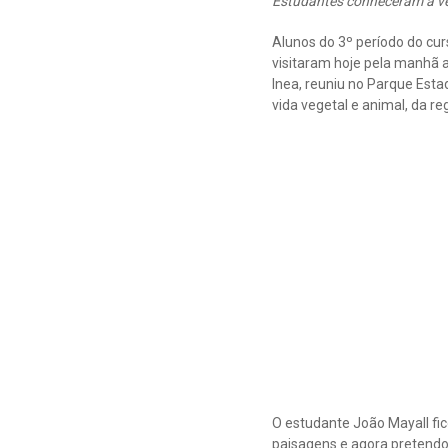
Estudantes conheceram a veg
Alunos do 3º período do curs
visitaram hoje pela manhã a
Inea, reuniu no Parque Est
vida vegetal e animal, da r
O estudante João Mayall fico
paisagens e agora pretendo