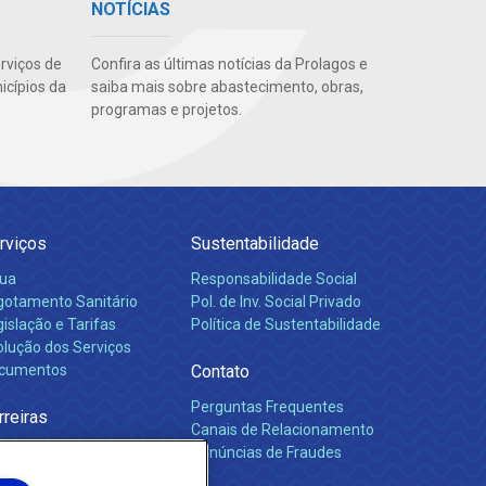
NOTÍCIAS
rviços de
Confira as últimas notícias da Prolagos e
cípios da
saiba mais sobre abastecimento, obras,
programas e projetos.
rviços
Sustentabilidade
ua
Responsabilidade Social
gotamento Sanitário
Pol. de Inv. Social Privado
islação e Tarifas
Política de Sustentabilidade
olução dos Serviços
cumentos
Contato
Perguntas Frequentes
rreiras
Canais de Relacionamento
Denúncias de Fraudes