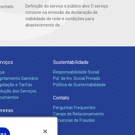
Definição do serviço e público alvo O serviço
contato
consiste na emissão da declaração de
viabilidade de rede e condições para
abastecimento de ...
rviços
Sustentabilidade
ua
Responsabilidade Social
gotamento Sanitário
Pol. de Inv. Social Privado
islação e Tarifas
Política de Sustentabilidade
olução dos Serviços
cumentos
Contato
Perguntas Frequentes
rreiras
Canais de Relacionamento
Denúncias de Fraudes
ies