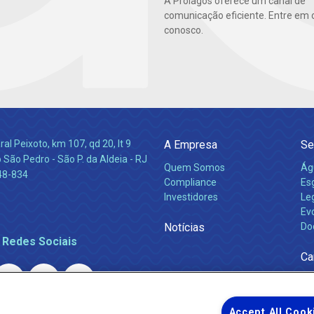
A Prolagos oferece um canal de
comunicação eficiente. Entre em 
conosco.
l Peixoto, km 107, qd 20, lt 9
A Empresa
Se
 São Pedro - São P. da Aldeia - RJ
Quem Somos
Ág
48-834
Compliance
Es
Investidores
Leg
Ev
Notícias
Do
 Redes Sociais
Ca
Accept All Cook