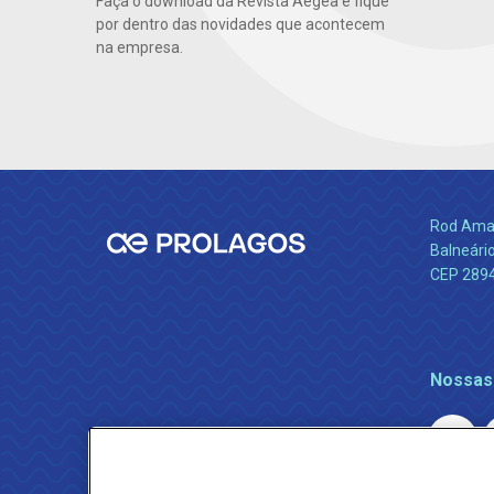
Faça o download da Revista Aegea e fique
por dentro das novidades que acontecem
na empresa.
Rod Amara
Balneário
CEP 289
Nossas