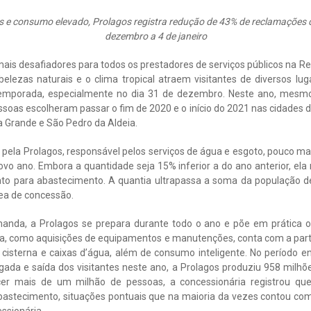
e consumo elevado, Prolagos registra redução de 43% de reclamações 
dezembro a 4 de janeiro
ais desafiadores para todos os prestadores de serviços públicos na Re
elezas naturais e o clima tropical atraem visitantes de diversos luga
 temporada, especialmente no dia 31 de dezembro. Neste ano, mes
ssoas escolheram passar o fim de 2020 e o início do 2021 nas cidades de
 Grande e São Pedro da Aldeia.
 pela Prolagos, responsável pelos serviços de água e esgoto, pouco m
o ano. Embora a quantidade seja 15% inferior a do ano anterior, ela
ato para abastecimento. A quantia ultrapassa a soma da população de
ea de concessão.
manda, a Prolagos se prepara durante todo o ano e põe em prática o
esa, como aquisições de equipamentos e manutenções, conta com a part
cisterna e caixas d’água, além de consumo inteligente. No período e
egada e saída dos visitantes neste ano, a Prolagos produziu 958 milhõ
cer mais de um milhão de pessoas, a concessionária registrou q
bastecimento, situações pontuais que na maioria da vezes contou co