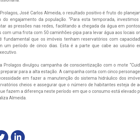
ssionária.
 Prolagos, José Carlos Almeida, o resultado positivo é fruto do planej
ém do engajamento da população. “Para esta temporada, investimo
 as pressões nas redes, facilitando a chegada da água em pontos 
 com uma frota com 50 caminhões-pipa para levar água aos locais on
o, é fundamental que os imóveis tenham reservatórios com capaci
 um período de cinco dias. Esta é a parte que cabe ao usuário e
xecutivo.
, a Prolagos divulgou campanha de conscientização com o mote “Cuida
 preparar para a alta estação. A campanha conta com cinco personagens
ecessidade em fazer a manutenção do sistema hidráulico dos imóve
ervatórios cheios e assegurar que o número de habitantes esteja de
 que fazem a diferença neste período em que o consumo está elevado 
aliza Almeida.