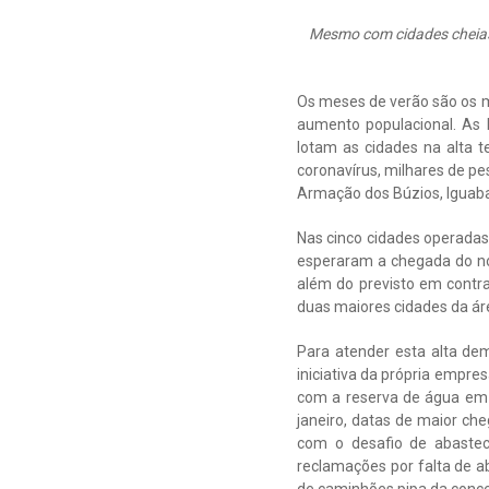
Mesmo com cidades cheias 
Os meses de verão são os m
aumento populacional. As b
lotam as cidades na alta
coronavírus, milhares de pe
Armação dos Búzios, Iguaba
Nas cinco cidades operadas
esperaram a chegada do nov
além do previsto em contr
duas maiores cidades da ár
Para atender esta alta de
iniciativa da própria empr
com a reserva de água em 
janeiro, datas de maior ch
com o desafio de abaste
reclamações por falta de a