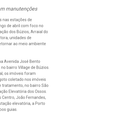
e em manutenções
s nas estações de
ngo de abril com foco no
ção dos Búzios, Arraial do
etora, unidades de
etornar ao meio ambiente
na
Avenida José Bento
no bairro Village de Búzios.
al, os imóveis foram
sgoto coletado nos imóveis
e tratamento, no bairro São
ção Elevatória dos Ossos.
s Centro, João Fernandes,
ação elevatória, a Porto
bos guias.