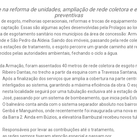
e na reforma de unidades, ampliação de rede coletora 
preventivas
 de esgoto, melhorias operacionais, reformas e trocas de equipamento
 captação. Essas são algumas ações desenvolvidas pela Prolagos ao lo
 de esgotamento sanitário nos municípios da área de concessão: Arma
nde e São Pedro da Aldeia. Saindo dos imóveis, passando pela rede col
 estações de tratamento, o esgoto percorre um grande caminho até r
cidos pelas autoridades ambientais, fechando o ciclo a água.
 da Armação, foram assentados 40 metros de rede coletora de esgoto 
Ribeiro Dantas, no trecho a partir da esquina com a Travessa Santana, 
Após a finalização dos serviços que amplia a cobertura na parte centr
interligados ao sistema, garantindo a máxima eficiência da obra. O e
nesta localidade seguirá por uma tubulação exclusiva até a estação d
José, passando por um sistema de bombeamento, que inicia pela Esta
O balneário conta ainda com o sistema separador absoluto nos bairro
Geribá e Manguinhos, onde recentemente foi inaugurada uma nova est
da Barra 2. Ainda em Búzios, a elevatória Bambuzal recebeu novos tu
Responsáveis por levar as contribuições até o tratamento,
as redes sempre tiveram atenção especial e passam por