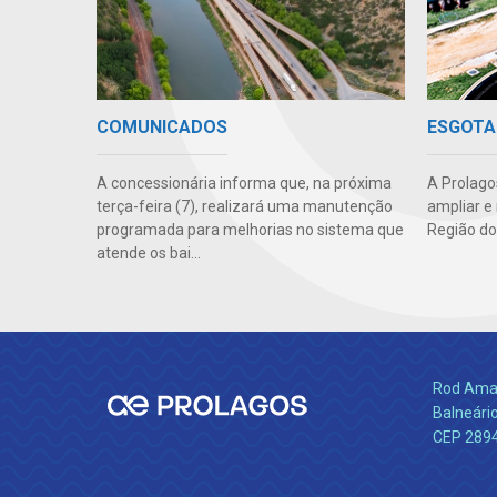
COMUNICADOS
ESGOTA
A concessionária informa que, na próxima
A Prolago
terça-feira (7), realizará uma manutenção
ampliar e
programada para melhorias no sistema que
Região do
atende os bai...
Rod Amara
Balneário
CEP 289