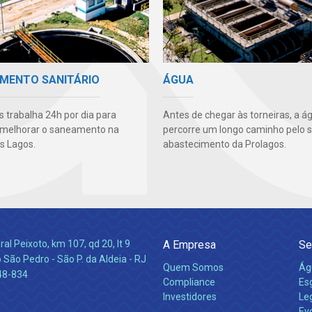
MENTO SANITÁRIO
ÁGUA
s trabalha 24h por dia para
Antes de chegar às torneiras, a á
 melhorar o saneamento na
percorre um longo caminho pelo 
s Lagos.
abastecimento da Prolagos.
l Peixoto, km 107, qd 20, lt 9
A Empresa
Se
 São Pedro - São P. da Aldeia - RJ
Quem Somos
Ág
48-834
Compliance
Es
Investidores
Leg
Ev