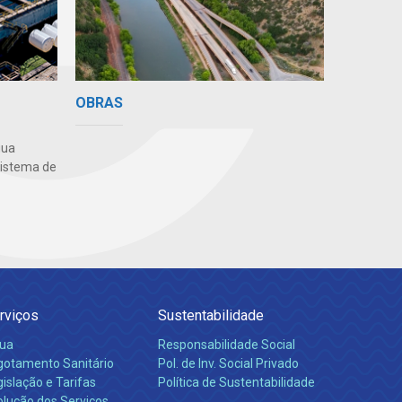
OBRAS
gua
sistema de
rviços
Sustentabilidade
ua
Responsabilidade Social
gotamento Sanitário
Pol. de Inv. Social Privado
islação e Tarifas
Política de Sustentabilidade
olução dos Serviços