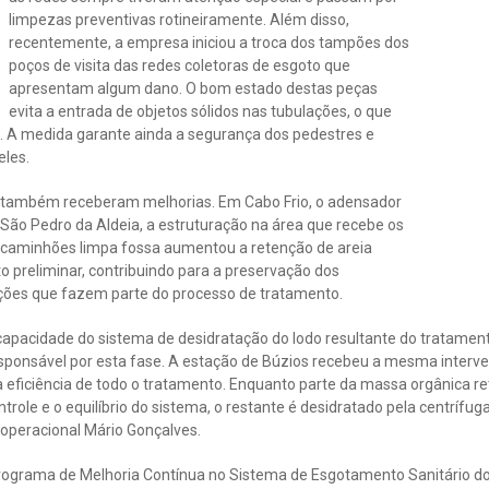
limpezas preventivas rotineiramente. Além disso,
recentemente, a empresa iniciou a troca dos tampões dos
poços de visita das redes coletoras de esgoto que
apresentam algum dano. O bom estado destas peças
evita a entrada de objetos sólidos nas tubulações, o que
 A medida garante ainda a segurança dos pedestres e
eles.
 também receberam melhorias. Em Cabo Frio, o adensador
São Pedro da Aldeia, a estruturação na área que recebe os
 caminhões limpa fossa aumentou a retenção de areia
to preliminar, contribuindo para a preservação dos
ções que fazem parte do processo de tratamento.
capacidade do sistema de desidratação do lodo resultante do tratame
sponsável por esta fase. A estação de Búzios recebeu a mesma interve
 eficiência de todo o tratamento. Enquanto parte da massa orgânica re
ntrole e o equilíbrio do sistema, o restante é desidratado pela centríf
e operacional Mário Gonçalves.
ograma de Melhoria Contínua no Sistema de Esgotamento Sanitário dos