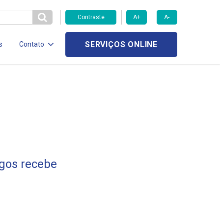
Contraste
A+
A-
SERVIÇOS ONLINE
s
Contato
agos recebe