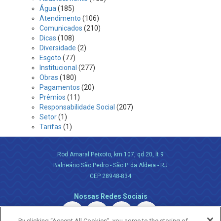
Água
(185)
Atendimento
(106)
Comunicados
(210)
Dicas
(108)
Diversidade
(2)
Esgoto
(77)
Institucional
(277)
Obras
(180)
Pagamentos
(20)
Prêmios
(11)
Responsabilidade Social
(207)
Setor
(1)
Tarifas
(1)
Rod Amaral Peixoto, km 107, qd 20, lt 9
Balneário São Pedro - São P. da Aldeia - RJ
CEP 28948-834
Nossas Redes Sociais
By clicking “Accept All Cookies”, you agree to the storing of