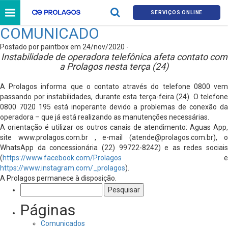
SERVIÇOS ONLINE
COMUNICADO
Postado por paintbox em 24/nov/2020 -
Instabilidade de operadora telefônica afeta contato com
a Prolagos nesta terça (24)
A Prolagos informa que o contato através do telefone 0800 vem
passando por instabilidades, durante esta terça-feira (24). O telefone
0800 7020 195 está inoperante devido a problemas de conexão da
operadora – que já está realizando as manutenções necessárias.
A orientação é utilizar os outros canais de atendimento: Aguas App,
site www.prolagos.com.br , e-mail (
atende@prolagos.com.br
), 
WhatsApp da concessionária (22) 99722-8242) e as redes sociais
(
https://www.facebook.com/Prolagos
e
https://www.instagram.com/_prolagos
).
A Prolagos permanece à disposição.
Pesquisar
por:
Páginas
Comunicados