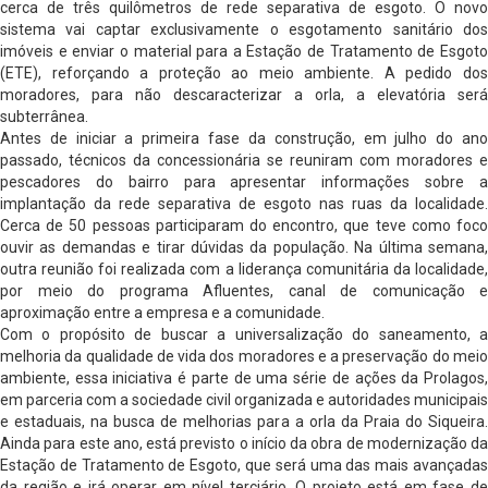
cerca de três quilômetros de rede separativa de esgoto. O novo
sistema vai captar exclusivamente o esgotamento sanitário dos
imóveis e enviar o material para a Estação de Tratamento de Esgoto
(ETE), reforçando a proteção ao meio ambiente. A pedido dos
moradores, para não descaracterizar a orla, a elevatória será
subterrânea.
Antes de iniciar a primeira fase da construção, em julho do ano
passado, técnicos da concessionária se reuniram com moradores e
pescadores do bairro para apresentar informações sobre a
implantação da rede separativa de esgoto nas ruas da localidade.
Cerca de 50 pessoas participaram do encontro, que teve como foco
ouvir as demandas e tirar dúvidas da população. Na última semana,
outra reunião foi realizada com a liderança comunitária da localidade,
por meio do programa Afluentes, canal de comunicação e
aproximação entre a empresa e a comunidade.
Com o propósito de buscar a universalização do saneamento, a
melhoria da qualidade de vida dos moradores e a preservação do meio
ambiente, essa iniciativa é parte de uma série de ações da Prolagos,
em parceria com a sociedade civil organizada e autoridades municipais
e estaduais, na busca de melhorias para a orla da Praia do Siqueira.
Ainda para este ano, está previsto o início da obra de modernização da
Estação de Tratamento de Esgoto, que será uma das mais avançadas
da região e irá operar em nível terciário. O projeto está em fase de