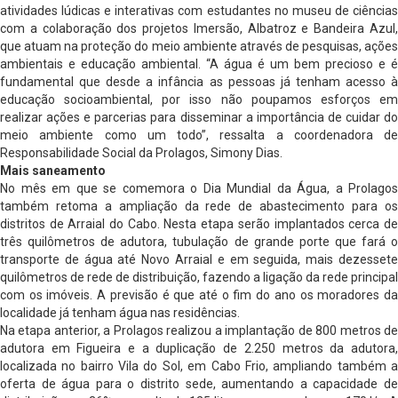
atividades lúdicas e interativas com estudantes no museu de ciências
com a colaboração dos projetos Imersão, Albatroz e Bandeira Azul,
que atuam na proteção do meio ambiente através de pesquisas, ações
ambientais e educação ambiental. “A água é um bem precioso e é
fundamental que desde a infância as pessoas já tenham acesso à
educação socioambiental, por isso não poupamos esforços em
realizar ações e parcerias para disseminar a importância de cuidar do
meio ambiente como um todo”, ressalta a coordenadora de
Responsabilidade Social da Prolagos, Simony Dias.
Mais saneamento
No mês em que se comemora o Dia Mundial da Água, a Prolagos
também retoma a ampliação da rede de abastecimento para os
distritos de Arraial do Cabo. Nesta etapa serão implantados cerca de
três quilômetros de adutora, tubulação de grande porte que fará o
transporte de água até Novo Arraial e em seguida, mais dezessete
quilômetros de rede de distribuição, fazendo a ligação da rede principal
com os imóveis. A previsão é que até o fim do ano os moradores da
localidade já tenham água nas residências.
Na etapa anterior, a Prolagos realizou a implantação de 800 metros de
adutora em Figueira e a duplicação de 2.250 metros da adutora,
localizada no bairro Vila do Sol, em Cabo Frio, ampliando também a
oferta de água para o distrito sede, aumentando a capacidade de