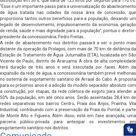
distribuição em 36%, que salta de 125 litros por segundo para 170 l/s.
“Esse é um importante passo para a universalização do abastecimento
de água tratada nas cidades da nossa área de concessão, que
proporciona tantos outros benefícios para a população, deixando um
legado de desenvolvimento, impulsionamento da economia, geração
de renda, saúde e mais dignidade para a população”, pontua o diretor-
presidente da concessionária, Pedro Freitas.
A rede de abastecimento nos distritos passará a ser o ponto mais
distante da operação da Prolagos, com mais de 70 km de distância da
Estação de Tratamento de Água Juturnaíba (ETA), localizada em São
Vicente de Paulo, distrito de Araruama. A obra de alta complexidade
terá duração de três anos e será executada por fases. Além da
expansão da rede de água, a concessionária também prevê melhorias
no sistema de esgotamento sanitário de Arraial do Cabo. A proposta
para os próximos anos é a adoção do modelo separador absoluto com
a construção, por etapas, da rede coletora de esgoto para atender a
50% da população, em até cinco anos. Serão assentadas 28,4 km de
redes separativas nos bairros Centro, Praia dos Anjos, Prainha, Vila
Industrial, contribuindo com a preservação da Praia do Pontal, e parte
de Monte Alto e Figueira. Além disso, está em fase avançada, uma
parceria público-privada para antecipar os investimentos em
esgotamento sanitário nos distritos.
Comunicado