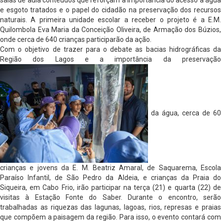
salas de aula conteúdos que reforçam a importância do acesso à água
e esgoto tratados e o papel do cidadão na preservação dos recursos
naturais. A primeira unidade escolar a receber o projeto é a E.M.
Quilombola Eva Maria da Conceição Oliveira, de Armação dos Búzios,
onde cerca de 640 crianças participarão da ação.
Com o objetivo de trazer para o debate as bacias hidrográficas da
Região dos Lagos e a importância da preservação
da água, cerca de 60
crianças e jovens da E. M. Beatriz Amaral, de Saquarema, Escola
Paraíso Infantil, de São Pedro da Aldeia, e crianças da Praia do
Siqueira, em Cabo Frio, irão participar na terça (21) e quarta (22) de
visitas à Estação Fonte do Saber. Durante o encontro, serão
trabalhadas as riquezas das lagunas, lagoas, rios, represas e praias
que compõem a paisagem da região. Para isso, o evento contará com