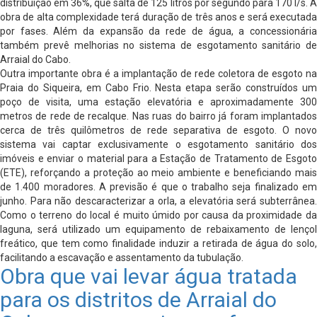
distribuição em 36%, que salta de 125 litros por segundo para 170 l/s. A
obra de alta complexidade terá duração de três anos e será executada
por fases. Além da expansão da rede de água, a concessionária
também prevê melhorias no sistema de esgotamento sanitário de
Arraial do Cabo.
Outra importante obra é a implantação de rede coletora de esgoto na
Praia do Siqueira, em Cabo Frio. Nesta etapa serão construídos um
poço de visita, uma estação elevatória e aproximadamente 300
metros de rede de recalque. Nas ruas do bairro já foram implantados
cerca de três quilômetros de rede separativa de esgoto. O novo
sistema vai captar exclusivamente o esgotamento sanitário dos
imóveis e enviar o material para a Estação de Tratamento de Esgoto
(ETE), reforçando a proteção ao meio ambiente e beneficiando mais
de 1.400 moradores. A previsão é que o trabalho seja finalizado em
junho. Para não descaracterizar a orla, a elevatória será subterrânea.
Como o terreno do local é muito úmido por causa da proximidade da
laguna, será utilizado um equipamento de rebaixamento de lençol
freático, que tem como finalidade induzir a retirada de água do solo,
facilitando a escavação e assentamento da tubulação.
Obra que vai levar água tratada
para os distritos de Arraial do