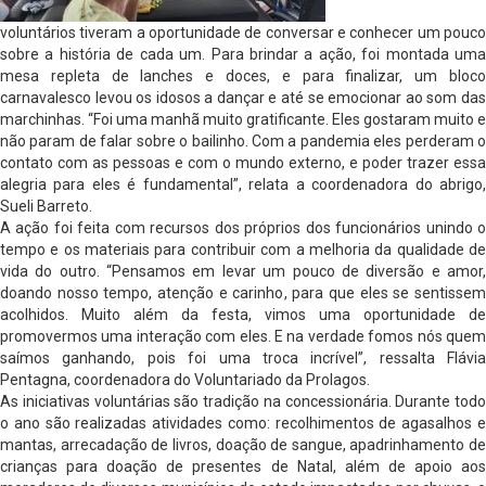
voluntários tiveram a oportunidade de conversar e conhecer um pouco
sobre a história de cada um. Para brindar a ação, foi montada uma
mesa repleta de lanches e doces, e para finalizar, um bloco
carnavalesco levou os idosos a dançar e até se emocionar ao som das
marchinhas. “Foi uma manhã muito gratificante. Eles gostaram muito e
não param de falar sobre o bailinho. Com a pandemia eles perderam o
contato com as pessoas e com o mundo externo, e poder trazer essa
alegria para eles é fundamental”, relata a coordenadora do abrigo,
Sueli Barreto.
A ação foi feita com recursos dos próprios dos funcionários unindo o
tempo e os materiais para contribuir com a melhoria da qualidade de
vida do outro. “Pensamos em levar um pouco de diversão e amor,
doando nosso tempo, atenção e carinho, para que eles se sentissem
acolhidos. Muito além da festa, vimos uma oportunidade de
promovermos uma interação com eles. E na verdade fomos nós quem
saímos ganhando, pois foi uma troca incrível”, ressalta Flávia
Pentagna, coordenadora do Voluntariado da Prolagos.
As iniciativas voluntárias são tradição na concessionária. Durante todo
o ano são realizadas atividades como: recolhimentos de agasalhos e
mantas, arrecadação de livros, doação de sangue, apadrinhamento de
crianças para doação de presentes de Natal, além de apoio aos