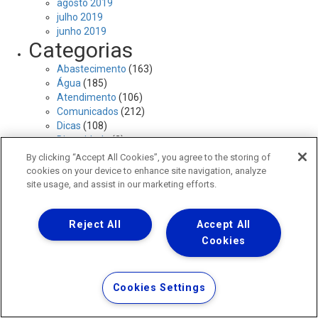
agosto 2019
julho 2019
junho 2019
Categorias
Abastecimento
(163)
Água
(185)
Atendimento
(106)
Comunicados
(212)
Dicas
(108)
Diversidade
(2)
Esgoto
(77)
By clicking “Accept All Cookies”, you agree to the storing of
Institucional
(278)
cookies on your device to enhance site navigation, analyze
Obras
(180)
site usage, and assist in our marketing efforts.
Pagamentos
(20)
Prêmios
(11)
Reject All
Accept All
Responsabilidade Social
(207)
Setor
(1)
Cookies
Tarifas
(1)
Cookies Settings
Rod Amaral Peixoto, km 107, qd 20, lt 9
Balneário São Pedro - São P. da Aldeia - RJ