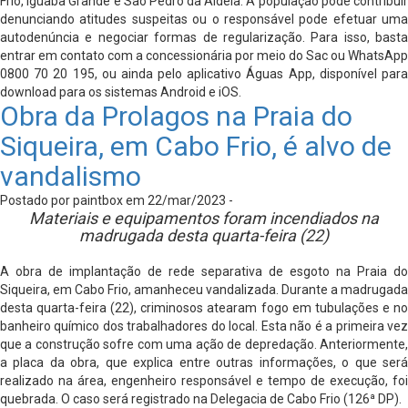
Frio, Iguaba Grande e São Pedro da Aldeia. A população pode contribuir
denunciando atitudes suspeitas ou o responsável pode efetuar uma
autodenúncia e negociar formas de regularização. Para isso, basta
entrar em contato com a concessionária por meio do Sac ou WhatsApp
0800 70 20 195, ou ainda pelo aplicativo Águas App, disponível para
download para os sistemas Android e iOS.
Obra da Prolagos na Praia do
Siqueira, em Cabo Frio, é alvo de
vandalismo
Postado por paintbox em 22/mar/2023 -
Materiais e equipamentos foram incendiados na
madrugada desta quarta-feira (22)
A obra de implantação de rede separativa de esgoto na Praia do
Siqueira, em Cabo Frio, amanheceu vandalizada. Durante a madrugada
desta quarta-feira (22), criminosos atearam fogo em tubulações e no
banheiro químico dos trabalhadores do local. Esta não é a primeira vez
que a construção sofre com uma ação de depredação. Anteriormente,
a placa da obra, que explica entre outras informações, o que será
realizado na área, engenheiro responsável e tempo de execução, foi
quebrada. O caso será registrado na Delegacia de Cabo Frio (126ª DP).