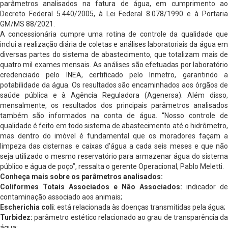
parâmetros analisados na fatura de água, em cumprimento ao
Decreto Federal 5.440/2005, à Lei Federal 8.078/1990 e à Portaria
GM/MS 88/2021.
A concessionária cumpre uma rotina de controle da qualidade que
inclui a realização diária de coletas e análises laboratoriais da água em
diversas partes do sistema de abastecimento, que totalizam mais de
quatro mil exames mensais. As análises são efetuadas por laboratório
credenciado pelo INEA, certificado pelo Inmetro, garantindo a
potabilidade da água. Os resultados são encaminhados aos órgãos de
saúde pública e à Agência Reguladora (Agenersa). Além disso,
mensalmente, os resultados dos principais parâmetros analisados
também são informados na conta de água. “Nosso controle de
qualidade é feito em todo sistema de abastecimento até o hidrômetro,
mas dentro do imóvel é fundamental que os moradores façam a
limpeza das cisternas e caixas d’água a cada seis meses e que não
seja utilizado o mesmo reservatório para armazenar água do sistema
público e água de poço”, ressalta o gerente Operacional, Pablo Meletti.
Conheça mais sobre os parâmetros analisados:
Coliformes Totais Associados e Não Associados:
indicador de
contaminação associado aos animais;
Escherichia coli
: está relacionada às doenças transmitidas pela água;
Turbidez:
parâmetro estético relacionado ao grau de transparência da
água;