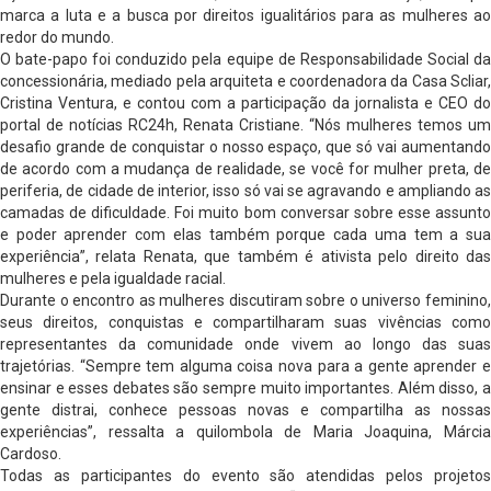
marca a luta e a busca por direitos igualitários para as mulheres ao
redor do mundo.
O bate-papo foi conduzido pela equipe de Responsabilidade Social da
concessionária, mediado pela arquiteta e coordenadora da Casa Scliar,
Cristina Ventura, e contou com a participação da jornalista e CEO do
portal de notícias RC24h, Renata Cristiane. “Nós mulheres temos um
desafio grande de conquistar o nosso espaço, que só vai aumentando
de acordo com a mudança de realidade, se você for mulher preta, de
periferia, de cidade de interior, isso só vai se agravando e ampliando as
camadas de dificuldade. Foi muito bom conversar sobre esse assunto
e poder aprender com elas também porque cada uma tem a sua
experiência”, relata Renata, que também é ativista pelo direito das
mulheres e pela igualdade racial.
Durante o encontro as mulheres discutiram sobre o universo feminino,
seus direitos, conquistas e compartilharam suas vivências como
representantes da comunidade onde vivem ao longo das suas
trajetórias. “Sempre tem alguma coisa nova para a gente aprender e
ensinar e esses debates são sempre muito importantes. Além disso, a
gente distrai, conhece pessoas novas e compartilha as nossas
experiências”, ressalta a quilombola de Maria Joaquina, Márcia
Cardoso.
Todas as participantes do evento são atendidas pelos projetos