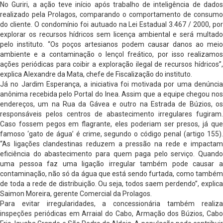
No Guriri, a ação teve início após trabalho de inteligência de dados
realizado pela Prolagos, comparando o comportamento de consumo
do cliente. O condomínio foi autuado na Lei Estadual 3.467 / 2000, por
explorar os recursos hídricos sem licença ambiental e será multado
pelo instituto. “Os poços artesianos podem causar danos ao meio
ambiente e a contaminação o lençol freático, por isso realizamos
ações periódicas para coibir a exploração ilegal de recursos hídricos”,
explica Alexandre da Mata, chefe de Fiscalização do instituto.
Já no Jardim Esperança, a iniciativa foi motivada por uma denúncia
anônima recebida pelo Portal do Inea. Assim que a equipe chegou nos
endereços, um na Rua da Gávea e outro na Estrada de Búzios, os
responsáveis pelos centros de abastecimento irregulares fugiram.
Caso fossem pegos em flagrante, eles poderiam ser presos, já que
famoso ‘gato de água’ é crime, segundo o código penal (artigo 155).
“As ligações clandestinas reduzem a pressão na rede e impactam
eficiência do abastecimento para quem paga pelo serviço. Quando
uma pessoa faz uma ligação irregular também pode causar a
contaminação, não só da água que está sendo furtada, como também
de toda a rede de distribuição. Ou seja, todos saem perdendo”, explica
Saimon Moreira, gerente Comercial da Prolagos.
Para evitar irregularidades, a concessionária também realiza
inspeções periódicas em Arraial do Cabo, Armação dos Búzios, Cabo