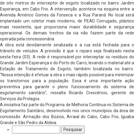
de oito metros do interceptor de esgoto localizado no bairro Jardim
Esperança, em Cabo Frio. A intervenção acontece na esquina entre a
Avenida Américo Gomes da Fonseca e a Rua Paraná. No local será
implantado um coletor mais moderno, de PEAD Corrugado, plástico
mais resistente, que proporciona maior durabilidade e segurança
operacional. Os demais trechos da via não fazem parte da rede
operada pela concessionária.
A obra está devidamente sinalizada e a rua está fechada para o
trânsito de veículos. A previsão é que o reparo seja finalizado nesta
sexta-feira (03). A rede é responsável por interceptar os resíduos do
Grande Jardim Esperança e do Porto do Carro, levando o material até a
Estação de Tratamento de Esgoto, também localizada no bairro.
“Nossa intenção é efetuar a obra o mais rápido possível para minimizar
os transtornos para a população. Essa é uma importante ação
preventiva para garantir o pleno funcionamento do sistema de
esgotamento sanitário”, ressalta Ricardo Crescêncio, gerente de
Serviços da Prolagos.
A iniciativa faz parte do Programa de Melhoria Contínua no Sistema de
Esgotamento Sanitário, desenvolvido nos cinco municípios da área de
concessão: Armação dos Búzios, Arraial do Cabo, Cabo Frio, Iguaba
Grande e São Pedro da Aldeia.
Pesquisar