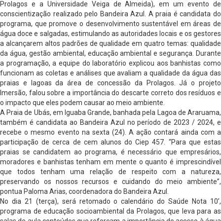
Prolagos e a Universidade Veiga de Almeida), em um evento de
conscientização realizado pelo Bandeira Azul. A praia é candidata do
programa, que promove o desenvolvimento sustentável em áreas de
água doce e salgadas, estimulando as autoridades locais e os gestores
a alcançarem altos padrões de qualidade em quatro temas: qualidade
da água, gestão ambiental, educação ambiental e segurança. Durante
a programação, a equipe do laboratório explicou aos banhistas como
funcionam as coletas e análises que avaliam a qualidade da água das
praias e lagoas da área de concessão da Prolagos. Já o projeto
Imersão, falou sobre a importância do descarte correto dos resíduos e
o impacto que eles podem causar ao meio ambiente.
A Praia de Ubás, em Iguaba Grande, banhada pela Lagoa de Araruama,
também é candidata ao Bandeira Azul no período de 2023 / 2024, e
recebe o mesmo evento na sexta (24). A ação contará ainda com a
participação de cerca de cem alunos do Ciep 457. “Para que estas
praias se candidatem ao programa, é necessário que empresários,
moradores e banhistas tenham em mente o quanto é imprescindível
que todos tenham uma relação de respeito com a natureza,
preservando os nossos recursos e cuidando do meio ambiente”,
pontua Paloma Arias, coordenadora do Bandeira Azul.
No dia 21 (terça), será retomado o calendário do Saúde Nota 10’,
programa de educação socioambiental da Prolagos, que leva para as