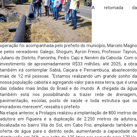
A retomada da
operação foi acompanhada pelo prefeito do município, Marcelo Magno
e pelos vereadores: Galego, Shogum, Ayron Freixo, Professor Tayron,
Juliano do Distrito, Pancinha, Pedro Cajú e Neném da Cabocla. Com o
investimento de aproximadamente R$33 milhões, até 2025, a obra
também irá contemplar Sabiá, Caiçara e Pernambuca, abastecendo
mais de 12 mil pessoas. “Estamos realizando um grande sonho da
nossa população cabista e agregando valor para essa terra, que é uma
das cidades mais lindas do Brasil e do mundo. A chegada da água
também está nos possibilitando a trazer rede de drenagem,
pavimentação, escolas, posto de saúde e toda estrutura que os
moradores merecem”, ressalta o prefeito.
Na etapa anterior, a Prolagos realizou a implantação de 800 metros de
adutora em Figueira e a duplicação de 2.250 metros da adutora,
localizada no bairro Vila do Sol, em Cabo Frio, ampliando também a
oferta de água para o distrito sede, aumentando a capacidade de