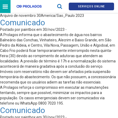
SERVIÇOS ONLINE
Arquivo de novembro 30America/Sao_Paulo 2023
Comunicado
Postado por paintbox em 30/nov/2023 -
A Prolagos informa que o abastecimento de água nos bairros
Balneário das Conchas, Vinhateiro, Alecrim e Baixo Grande, em São
Pedro da Aldeia, e Centro, Vila Nova, Passagem, União e Algodoal, em
Cabo Frio poderá ficar temporariamente interrompido nesta quinta-
feira (30) devido ao rompimento de adutoras que atendem as
localidades. A previsão de término é 17h e a normalização do sistema
acontecerá de maneira gradativa após a conclusão do serviço.
Imóveis com reservatório não devem ser afetados pela suspensão
temporária do abastecimento. Os que não possuem, a concessionária
recomenda que os usuários adiem as tarefas não essenciais.
A Prolagos reforça o compromisso em executar as manutenções
tentando, sempre que possível, minimizar os impactos para a
população. Os casos emergenciais devem ser comunicados via
telefone ou WhatsApp 0800 7020 195.
Comunicado
Postado por paintbox em 30/nov/2023 -