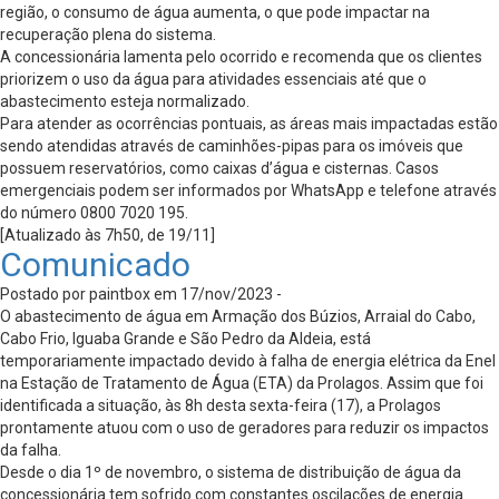
região, o consumo de água aumenta, o que pode impactar na
recuperação plena do sistema.
A concessionária lamenta pelo ocorrido e recomenda que os clientes
priorizem o uso da água para atividades essenciais até que o
abastecimento esteja normalizado.
Para atender as ocorrências pontuais, as áreas mais impactadas estão
sendo atendidas através de caminhões-pipas para os imóveis que
possuem reservatórios, como caixas d’água e cisternas. Casos
emergenciais podem ser informados por WhatsApp e telefone através
do número 0800 7020 195.
[Atualizado às 7h50, de 19/11]
Comunicado
Postado por paintbox em 17/nov/2023 -
O abastecimento de água em Armação dos Búzios, Arraial do Cabo,
Cabo Frio, Iguaba Grande e São Pedro da Aldeia, está
temporariamente impactado devido à falha de energia elétrica da Enel
na Estação de Tratamento de Água (ETA) da Prolagos. Assim que foi
identificada a situação, às 8h desta sexta-feira (17), a Prolagos
prontamente atuou com o uso de geradores para reduzir os impactos
da falha.
Desde o dia 1º de novembro, o sistema de distribuição de água da
concessionária tem sofrido com constantes oscilações de energia