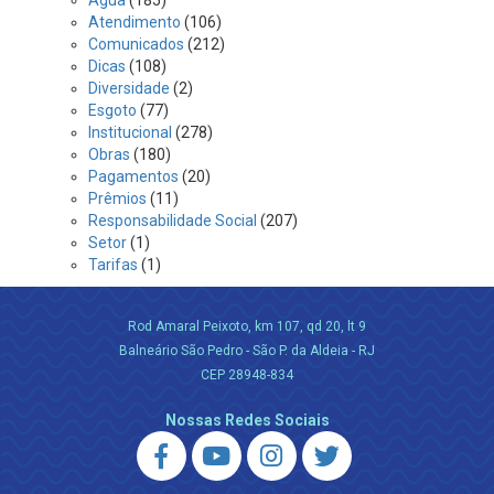
Água
(185)
Atendimento
(106)
Comunicados
(212)
Dicas
(108)
Diversidade
(2)
Esgoto
(77)
Institucional
(278)
Obras
(180)
Pagamentos
(20)
Prêmios
(11)
Responsabilidade Social
(207)
Setor
(1)
Tarifas
(1)
Rod Amaral Peixoto, km 107, qd 20, lt 9
Balneário São Pedro - São P. da Aldeia - RJ
CEP 28948-834
Nossas Redes Sociais