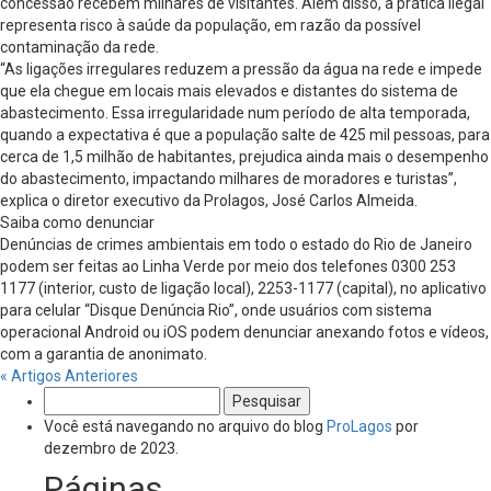
concessão recebem milhares de visitantes. Além disso, a prática ilegal
representa risco à saúde da população, em razão da possível
contaminação da rede.
“As ligações irregulares reduzem a pressão da água na rede e impede
que ela chegue em locais mais elevados e distantes do sistema de
abastecimento. Essa irregularidade num período de alta temporada,
quando a expectativa é que a população salte de 425 mil pessoas, para
cerca de 1,5 milhão de habitantes, prejudica ainda mais o desempenho
do abastecimento, impactando milhares de moradores e turistas”,
explica o diretor executivo da Prolagos, José Carlos Almeida.
Saiba como denunciar
Denúncias de crimes ambientais em todo o estado do Rio de Janeiro
podem ser feitas ao Linha Verde por meio dos telefones 0300 253
1177 (interior, custo de ligação local), 2253-1177 (capital), no aplicativo
para celular “Disque Denúncia Rio”, onde usuários com sistema
operacional Android ou iOS podem denunciar anexando fotos e vídeos,
com a garantia de anonimato.
« Artigos Anteriores
Pesquisar
por:
Você está navegando no arquivo do blog
ProLagos
por
dezembro de 2023.
Páginas