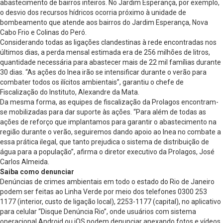
abastecimento de bairros inteiros. No Jardim Esperança, por exemplo,
o desvio dos recursos hídricos ocorria próximo à unidade de
bombeamento que atende aos bairros do Jardim Esperança, Nova
Cabo Frio e Colinas do Peró.
Considerando todas as ligações clandestinas à rede encontradas nos
últimos dias, a perda mensal estimada era de 256 milhões de litros,
quantidade necessária para abastecer mais de 22 mil famílias durante
30 dias. “As ações do Inea irão se intensificar durante o verão para
combater todos os ilícitos ambientais”, garantiu o chefe de
Fiscalização do Instituto, Alexandre da Mata.
Da mesma forma, as equipes de fiscalização da Prolagos encontram-
se mobilizadas para dar suporte às ações. “Para além de todas as
ações de reforço que implantamos para garantir o abastecimento na
região durante o verão, seguiremos dando apoio ao Inea no combate a
essa prática ilegal, que tanto prejudica o sistema de distribuição de
água para a população”, afirma o diretor executivo da Prolagos, José
Carlos Almeida.
Saiba como denunciar
Denúncias de crimes ambientais em todo o estado do Rio de Janeiro
podem ser feitas ao Linha Verde por meio dos telefones 0300 253
1177 (interior, custo de ligação local), 2253-1177 (capital), no aplicativo
para celular “Disque Denúncia Rio”, onde usuários com sistema
operacional Android ou iOS podem denunciar anexando fotos e vídeos,