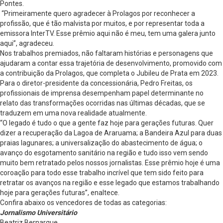
Pontes.
“Primeiramente quero agradecer à Prolagos por reconhecer a
profissão, que é tão malvista por muitos, e por representar toda a
emissora InterTV. Esse prêmio aqui não é meu, tem uma galera junto
aqui”, agradeceu.
Nos trabalhos premiados, não faltaram histórias e personagens que
ajudaram a contar essa trajetória de desenvolvimento, promovido com
a contribuição da Prolagos, que completa o Jubileu de Prata em 2023.
Para o diretor-presidente da concessionária, Pedro Freitas, os
profissionais de imprensa desempenham papel determinante no
relato das transformações ocorridas nas últimas décadas, que se
traduzem em uma nova realidade atualmente.
“O legado é tudo o que a gente faz hoje para gerações futuras. Quer
dizer a recuperação da Lagoa de Araruama; a Bandeira Azul para duas
praias lagunares; a universalização do abastecimento de água; o
avanço do esgotamento sanitário na região e tudo isso vem sendo
muito bem retratado pelos nossos jornalistas. Esse prêmio hoje é uma
coroação para todo esse trabalho incrível que tem sido feito para
retratar os avanços na região e esse legado que estamos trabalhando
hoje para gerações futuras”, enaltece.
Confira abaixo os vencedores de todas as categorias:
Jornalismo Universitário
Beatriz Bernarque