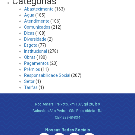
Categorias
Abastecimento
(163)
Água
(185)
Atendimento
(106)
Comunicados
(212)
Dicas
(108)
Diversidade
(2)
Esgoto
(77)
Institucional
(278)
Obras
(180)
Pagamentos
(20)
Prêmios
(11)
Responsabilidade Social
(207)
Setor
(1)
Tarifas
(1)
Rod Amaral Peixoto, km 107, qd 20, lt 9
Balneário São Pedro - São P. da Aldeia - RJ
CEP 28948-834
Nossas Redes Sociais