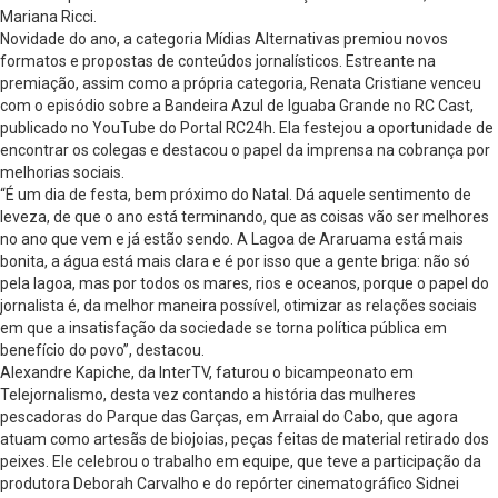
Mariana Ricci.
Novidade do ano, a categoria Mídias Alternativas premiou novos
formatos e propostas de conteúdos jornalísticos. Estreante na
premiação, assim como a própria categoria, Renata Cristiane venceu
com o episódio sobre a Bandeira Azul de Iguaba Grande no RC Cast,
publicado no YouTube do Portal RC24h. Ela festejou a oportunidade de
encontrar os colegas e destacou o papel da imprensa na cobrança por
melhorias sociais.
“É um dia de festa, bem próximo do Natal. Dá aquele sentimento de
leveza, de que o ano está terminando, que as coisas vão ser melhores
no ano que vem e já estão sendo. A Lagoa de Araruama está mais
bonita, a água está mais clara e é por isso que a gente briga: não só
pela lagoa, mas por todos os mares, rios e oceanos, porque o papel do
jornalista é, da melhor maneira possível, otimizar as relações sociais
em que a insatisfação da sociedade se torna política pública em
benefício do povo”, destacou.
Alexandre Kapiche, da InterTV, faturou o bicampeonato em
Telejornalismo, desta vez contando a história das mulheres
pescadoras do Parque das Garças, em Arraial do Cabo, que agora
atuam como artesãs de biojoias, peças feitas de material retirado dos
peixes. Ele celebrou o trabalho em equipe, que teve a participação da
produtora Deborah Carvalho e do repórter cinematográfico Sidnei