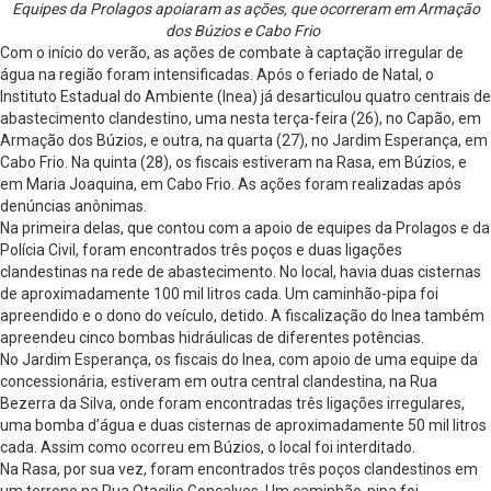
Equipes da Prolagos apoiaram as ações, que ocorreram em Armação
dos Búzios e Cabo Frio
Com o início do verão, as ações de combate à captação irregular de
água na região foram intensificadas. Após o feriado de Natal, o
Instituto Estadual do Ambiente (Inea) já desarticulou quatro centrais de
abastecimento clandestino, uma nesta terça-feira (26), no Capão, em
Armação dos Búzios, e outra, na quarta (27), no Jardim Esperança, em
Cabo Frio. Na quinta (28), os fiscais estiveram na Rasa, em Búzios, e
em Maria Joaquina, em Cabo Frio. As ações foram realizadas após
denúncias anônimas.
Na primeira delas, que contou com a apoio de equipes da Prolagos e da
Polícia Civil, foram encontrados três poços e duas ligações
clandestinas na rede de abastecimento. No local, havia duas cisternas
de aproximadamente 100 mil litros cada. Um caminhão-pipa foi
apreendido e o dono do veículo, detido. A fiscalização do Inea também
apreendeu cinco bombas hidráulicas de diferentes potências.
No Jardim Esperança, os fiscais do Inea, com apoio de uma equipe da
concessionária, estiveram em outra central clandestina, na Rua
Bezerra da Silva, onde foram encontradas três ligações irregulares,
uma bomba d’água e duas cisternas de aproximadamente 50 mil litros
cada. Assim como ocorreu em Búzios, o local foi interditado.
Na Rasa, por sua vez, foram encontrados três poços clandestinos em