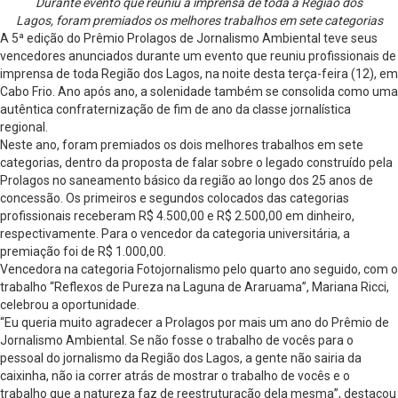
Durante evento que reuniu a imprensa de toda a Região dos
Lagos,
foram premiados os melhores trabalhos em sete categorias
A 5ª edição do Prêmio Prolagos de Jornalismo Ambiental teve seus
vencedores anunciados durante um evento que reuniu profissionais de
imprensa de toda Região dos Lagos, na noite desta terça-feira (12), em
Cabo Frio. Ano após ano, a solenidade também se consolida como uma
autêntica confraternização de fim de ano da classe jornalística
regional.
Neste ano, foram premiados os dois melhores trabalhos em sete
categorias, dentro da proposta de falar sobre o legado construído pela
Prolagos no saneamento básico da região ao longo dos 25 anos de
concessão. Os primeiros e segundos colocados das categorias
profissionais receberam R$ 4.500,00 e R$ 2.500,00 em dinheiro,
respectivamente. Para o vencedor da categoria universitária, a
premiação foi de R$ 1.000,00.
Vencedora na categoria Fotojornalismo pelo quarto ano seguido, com o
trabalho “Reflexos de Pureza na Laguna de Araruama”, Mariana Ricci,
celebrou a oportunidade.
“Eu queria muito agradecer a Prolagos por mais um ano do Prêmio de
Jornalismo Ambiental. Se não fosse o trabalho de vocês para o
pessoal do jornalismo da Região dos Lagos, a gente não sairia da
caixinha, não ia correr atrás de mostrar o trabalho de vocês e o
trabalho que a natureza faz de reestruturação dela mesma”, destacou