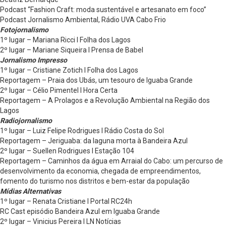
Podcast “Fashion Craft: moda sustentável e artesanato em foco”
Podcast Jornalismo Ambiental, Rádio UVA Cabo Frio
Fotojornalismo
1º lugar – Mariana Ricci l Folha dos Lagos
2º lugar – Mariane Siqueira l Prensa de Babel
Jornalismo Impresso
1º lugar – Cristiane Zotich l Folha dos Lagos
Reportagem – Praia dos Ubás, um tesouro de Iguaba Grande
2º lugar – Célio Pimentel l Hora Certa
Reportagem – A Prolagos e a Revolução Ambiental na Região dos
Lagos
Radiojornalismo
1º lugar – Luiz Felipe Rodrigues l Rádio Costa do Sol
Reportagem – Jeriguaba: da laguna morta à Bandeira Azul
2º lugar – Suellen Rodrigues l Estação 104
Reportagem – Caminhos da água em Arraial do Cabo: um percurso de
desenvolvimento da economia, chegada de empreendimentos,
fomento do turismo nos distritos e bem-estar da população
Mídias Alternativas
1º lugar – Renata Cristiane l Portal RC24h
RC Cast episódio Bandeira Azul em Iguaba Grande
2º lugar – Vinicius Pereira l LN Notícias