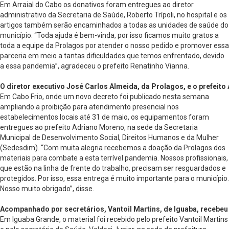
Em Arraial do Cabo os donativos foram entregues ao diretor
administrativo da Secretaria de Saúde, Roberto Trípoli, no hospital e os
artigos também serão encaminhados a todas as unidades de saúde do
município. “Toda ajuda é bem-vinda, por isso ficamos muito gratos a
toda a equipe da Prolagos por atender o nosso pedido e promover essa
parceria em meio a tantas dificuldades que temos enfrentado, devido
a essa pandemia”, agradeceu o prefeito Renatinho Vianna.
O diretor executivo José Carlos Almeida, da Prolagos, e o prefeit
Em Cabo Frio, onde um novo decreto foi publicado nesta semana
ampliando a proibição para atendimento presencial nos
estabelecimentos locais até 31 de maio, os equipamentos foram
entregues ao prefeito Adriano Moreno, na sede da Secretaria
Municipal de Desenvolvimento Social, Direitos Humanos e da Mulher
(Sedesdim). “Com muita alegria recebemos a doação da Prolagos dos
materiais para combate a esta terrível pandemia. Nossos profissionais,
que estão na linha de frente do trabalho, precisam ser resguardados e
protegidos. Por isso, essa entrega é muito importante para o município.
Nosso muito obrigado”, disse.
Acompanhado por secretários, Vantoil Martins, de Iguaba, recebeu 
Em Iguaba Grande, o material foi recebido pelo prefeito Vantoil Martins