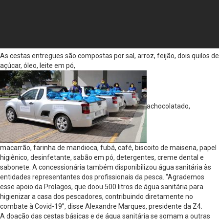
As cestas entregues são compostas por sal, arroz, feijão, dois quilos de
açúcar, óleo, leite em pó,
achocolatado,
macarrão, farinha de mandioca, fubá, café, biscoito de maisena, papel
higiênico, desinfetante, sabão em pó, detergentes, creme dental e
sabonete. A concessionária também disponibilizou água sanitária às
entidades representantes dos profissionais da pesca. “Agrademos
esse apoio da Prolagos, que doou 500 litros de água sanitária para
higienizar a casa dos pescadores, contribuindo diretamente no
combate à Covid-19”, disse Alexandre Marques, presidente da Z4.
A doação das cestas básicas e de água sanitária se somam a outras