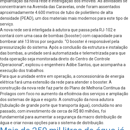
implantação da nova rede e interligação dos imóveis. As atividades se
concentraram na Avenida das Caravelas, onde foram assentados
aproximadamente 4.600 metros de tubo de polietileno de alta
densidade (PEAD), um dos materiais mais modernos para este tipo de
serviço.
A nova rede será interligada à adutora que passa pela RJ-102 e
contará com uma casa de bombas (booster) com capacidade para
bombear até 13 litros por segundo. “O booster é responsável pela
pressurização do sistema. Após a conclusão da estrutura e instalação
das bombas, a unidade será automatizada e telemetrizada para que
toda operação seja monitorada direto do Centro de Controle
Operacional”, explicou o engenheiro Adibe Santos, que acompanha a
execução dos trabalhos.
Para que a unidade entre em operação, a concessionária de energia
elétrica fará uma extensão da rede para atender o booster. A
construção da nova rede faz parte do Plano de Melhoria Contínua da
Prolagos com foco no aumento da eficiência dos serviços e ampliação
dos sistemas de água e esgoto. A construção da nova adutora
(tubulação de grande porte que transporta água), concluída no ano
passado, com investimento de cerca de R$ 80 milhões, foi
fundamental para aumentar a segurança da macro distribuição de
água e criar novas opções para o sistema de distribuição.