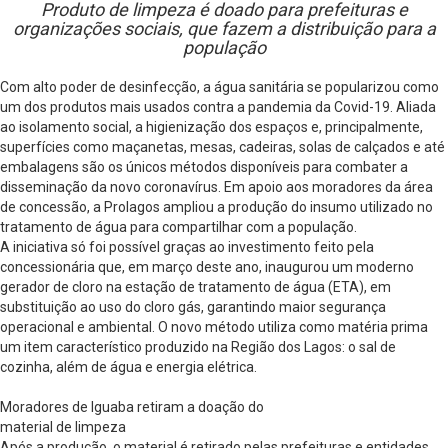
Produto de limpeza é doado para prefeituras e
organizações sociais, que fazem a distribuição para a
população
Com alto poder de desinfecção, a água sanitária se popularizou como
um dos produtos mais usados contra a pandemia da Covid-19. Aliada
ao isolamento social, a higienização dos espaços e, principalmente,
superfícies como maçanetas, mesas, cadeiras, solas de calçados e até
embalagens são os únicos métodos disponíveis para combater a
disseminação da novo coronavírus. Em apoio aos moradores da área
de concessão, a Prolagos ampliou a produção do insumo utilizado no
tratamento de água para compartilhar com a população.
A iniciativa só foi possível graças ao investimento feito pela
concessionária que, em março deste ano, inaugurou um moderno
gerador de cloro na estação de tratamento de água (ETA), em
substituição ao uso do cloro gás, garantindo maior segurança
operacional e ambiental. O novo método utiliza como matéria prima
um item característico produzido na Região dos Lagos: o sal de
cozinha, além de água e energia elétrica.
Moradores de Iguaba retiram a doação do
material de limpeza
Após a produção, o material é retirado pelas prefeituras e entidades