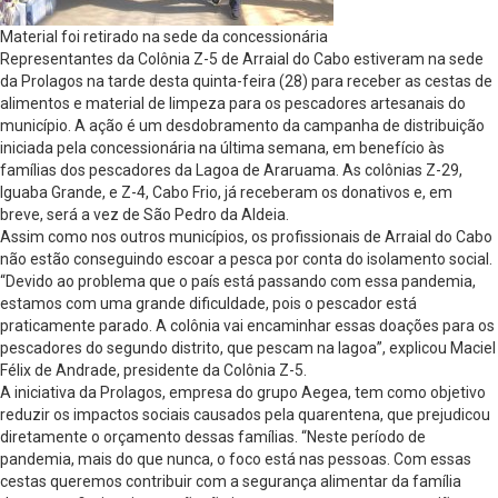
Material foi retirado na sede da concessionária
Representantes da Colônia Z-5 de Arraial do Cabo estiveram na sede
da Prolagos na tarde desta quinta-feira (28) para receber as cestas de
alimentos e material de limpeza para os pescadores artesanais do
município. A ação é um desdobramento da campanha de distribuição
iniciada pela concessionária na última semana, em benefício às
famílias dos pescadores da Lagoa de Araruama. As colônias Z-29,
Iguaba Grande, e Z-4, Cabo Frio, já receberam os donativos e, em
breve, será a vez de São Pedro da Aldeia.
Assim como nos outros municípios, os profissionais de Arraial do Cabo
não estão conseguindo escoar a pesca por conta do isolamento social.
“Devido ao problema que o país está passando com essa pandemia,
estamos com uma grande dificuldade, pois o pescador está
praticamente parado. A colônia vai encaminhar essas doações para os
pescadores do segundo distrito, que pescam na lagoa”, explicou Maciel
Félix de Andrade, presidente da Colônia Z-5.
A iniciativa da Prolagos, empresa do grupo Aegea, tem como objetivo
reduzir os impactos sociais causados pela quarentena, que prejudicou
diretamente o orçamento dessas famílias. “Neste período de
pandemia, mais do que nunca, o foco está nas pessoas. Com essas
cestas queremos contribuir com a segurança alimentar da família