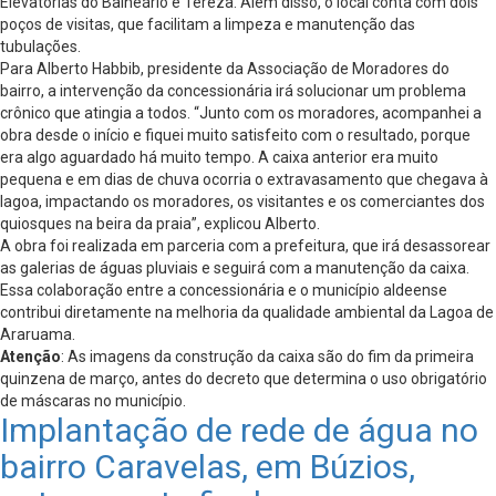
Elevatórias do Balneário e Tereza. Além disso, o local conta com dois
poços de visitas, que facilitam a limpeza e manutenção das
tubulações.
Para Alberto Habbib, presidente da Associação de Moradores do
bairro, a intervenção da concessionária irá solucionar um problema
crônico que atingia a todos. “Junto com os moradores, acompanhei a
obra desde o início e fiquei muito satisfeito com o resultado, porque
era algo aguardado há muito tempo. A caixa anterior era muito
pequena e em dias de chuva ocorria o extravasamento que chegava à
lagoa, impactando os moradores, os visitantes e os comerciantes dos
quiosques na beira da praia”, explicou Alberto.
A obra foi realizada em parceria com a prefeitura, que irá desassorear
as galerias de águas pluviais e seguirá com a manutenção da caixa.
Essa colaboração entre a concessionária e o município aldeense
contribui diretamente na melhoria da qualidade ambiental da Lagoa de
Araruama.
Atenção
: As imagens da construção da caixa são do fim da primeira
quinzena de março, antes do decreto que determina o uso obrigatório
de máscaras no município.
Implantação de rede de água no
bairro Caravelas, em Búzios,