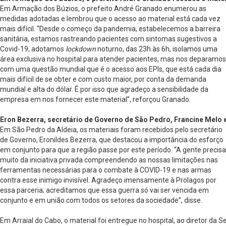
Em Armação dos Búzios, o prefeito André Granado enumerou as
medidas adotadas e lembrou que o acesso ao material está cada vez
mais difícil. “Desde o começo da pandemia, estabelecemos a barreira
sanitária, estamos rastreando pacientes com sintomas sugestivos a
Covid-19, adotamos
lockdown
noturno, das 23h às 6h, isolamos uma
área exclusiva no hospital para atender pacientes, mas nos deparamos
com uma questão mundial que é o acesso aos EPIs, que está cada dia
mais difícil de se obter e com custo maior, por conta da demanda
mundial e alta do dólar. É por isso que agradeço a sensibilidade da
empresa em nos fornecer este material”, reforçou Granado.
Eron Bezerra, secretário de Governo de São Pedro, Francine Melo e
Em São Pedro da Aldeia, os materiais foram recebidos pelo secretário
de Governo, Eronildes Bezerra, que destacou a importância do esforço
em conjunto para que a região passe por este período. “A gente precisa
muito da iniciativa privada compreendendo as nossas limitações nas
ferramentas necessárias para o combate à COVID-19 e nas armas
contra esse inimigo invisível. Agradeço imensamente à Prolagos por
essa parceria; acreditamos que essa guerra só vai ser vencida em
conjunto e em união com todos os setores da sociedade”, disse.
Em Arraial do Cabo, o material foi entregue no hospital, ao diretor da S