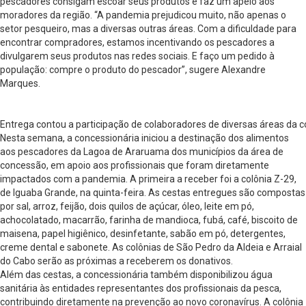
pescadores consigam escoar seus produtos e faz um apelo aos
moradores da região. “A pandemia prejudicou muito, não apenas o
setor pesqueiro, mas a diversas outras áreas. Com a dificuldade para
encontrar compradores, estamos incentivando os pescadores a
divulgarem seus produtos nas redes sociais. E faço um pedido à
população: compre o produto do pescador”, sugere Alexandre
Marques.
Entrega contou a participação de colaboradores de diversas áreas da 
Nesta semana, a concessionária iniciou a destinação dos alimentos
aos pescadores da Lagoa de Araruama dos municípios da área de
concessão, em apoio aos profissionais que foram diretamente
impactados com a pandemia. A primeira a receber foi a colônia Z-29,
de Iguaba Grande, na quinta-feira. As cestas entregues são compostas
por sal, arroz, feijão, dois quilos de açúcar, óleo, leite em pó,
achocolatado, macarrão, farinha de mandioca, fubá, café, biscoito de
maisena, papel higiênico, desinfetante, sabão em pó, detergentes,
creme dental e sabonete. As colônias de São Pedro da Aldeia e Arraial
do Cabo serão as próximas a receberem os donativos.
Além das cestas, a concessionária também disponibilizou água
sanitária às entidades representantes dos profissionais da pesca,
contribuindo diretamente na prevenção ao novo coronavírus. A colônia