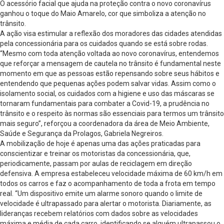
O acessório facial que ajuda na proteção contra o novo coronavírus
ganhou o toque do Maio Amarelo, cor que simboliza a atenção no
trânsito.
A ação visa estimular a reflexão dos moradores das cidades atendidas
pela concessionária para os cuidados quando se está sobre rodas.
“Mesmo com toda atenção voltada ao novo coronavírus, entendemos
que reforçar a mensagem de cautela no trânsito é fundamental neste
momento em que as pessoas estão repensando sobre seus hábitos e
entendendo que pequenas ações podem salvar vidas. Assim como o
isolamento social, os cuidados com a higiene e uso das máscaras se
tornaram fundamentais para combater a Covid-19, a prudência no
trânsito e o respeito às normas são essenciais para termos um trânsito
mais seguro”, reforçou a coordenadora da área de Meio Ambiente,
Saúde e Segurança da Prolagos, Gabriela Negreiros.
A mobilização de hoje é apenas uma das ações praticadas para
conscientizar e treinar os motoristas da concessionária, que,
periodicamente, passam por aulas de reciclagem em direção
defensiva. A empresa estabeleceu velocidade máxima de 60 km/h em
todos os carros e faz o acompanhamento de toda a frota em tempo
real. “Um dispositivo emite um alarme sonoro quando o limite de
velocidade é ultrapassado para alertar o motorista. Diariamente, as
lideranças recebem relatórios com dados sobre as velocidades
máxima e média de cada carro, identificando se alguém ultrapassou o