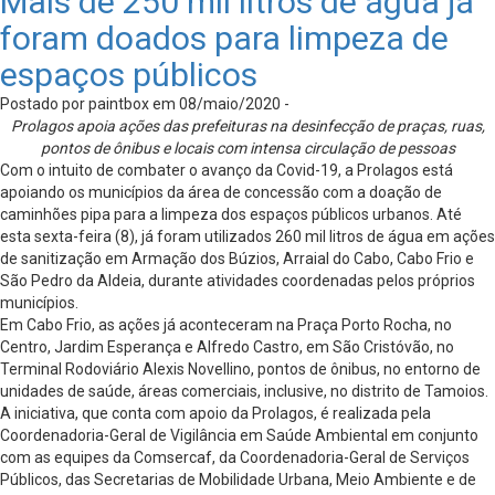
Mais de 250 mil litros de água já
foram doados para limpeza de
espaços públicos
Postado por paintbox em 08/maio/2020 -
Prolagos apoia ações das prefeituras na desinfecção de praças, ruas,
pontos de ônibus e locais com intensa circulação de pessoas
Com o intuito de combater o avanço da Covid-19, a Prolagos está
apoiando os municípios da área de concessão com a doação de
caminhões pipa para a limpeza dos espaços públicos urbanos. Até
esta sexta-feira (8), já foram utilizados 260 mil litros de água em ações
de sanitização em Armação dos Búzios, Arraial do Cabo, Cabo Frio e
São Pedro da Aldeia, durante atividades coordenadas pelos próprios
municípios.
Em Cabo Frio, as ações já aconteceram na Praça Porto Rocha, no
Centro, Jardim Esperança e Alfredo Castro, em São Cristóvão, no
Terminal Rodoviário Alexis Novellino, pontos de ônibus, no entorno de
unidades de saúde, áreas comerciais, inclusive, no distrito de Tamoios.
A iniciativa, que conta com apoio da Prolagos, é realizada pela
Coordenadoria-Geral de Vigilância em Saúde Ambiental em conjunto
com as equipes da Comsercaf, da Coordenadoria-Geral de Serviços
Públicos, das Secretarias de Mobilidade Urbana, Meio Ambiente e de