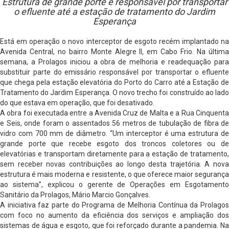
Estrutura de grande porte é responsável por transportar
o efluente até a estação de tratamento do Jardim
Esperança
Está em operação o novo interceptor de esgoto recém implantado na
Avenida Central, no bairro Monte Alegre II, em Cabo Frio. Na última
semana, a Prolagos iniciou a obra de melhoria e readequação para
substituir parte do emissário responsável por transportar o efluente
que chega pela estação elevatória do Porto do Carro até a Estação de
Tratamento do Jardim Esperança. O novo trecho foi construído ao lado
do que estava em operação, que foi desativado.
A obra foi executada entre a Avenida Cruz de Malta e a Rua Cinquenta
e Seis, onde foram o assentados 56 metros de tubulação de fibra de
vidro com 700 mm de diâmetro. “Um interceptor é uma estrutura de
grande porte que recebe esgoto dos troncos coletores ou de
elevatórias e transportam diretamente para a estação de tratamento,
sem receber novas contribuições ao longo desta trajetória. A nova
estrutura é mais moderna e resistente, o que oferece maior segurança
ao sistema”, explicou o gerente de Operações em Esgotamento
Sanitário da Prolagos, Mário Marcio Gonçalves.
A iniciativa faz parte do Programa de Melhoria Contínua da Prolagos
com foco no aumento da eficiência dos serviços e ampliação dos
sistemas de água e esgoto, que foi reforçado durante a pandemia. Na