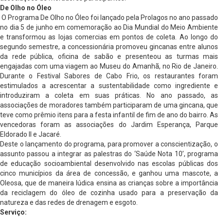
De Olho no Óleo
O Programa De Olho no Óleo foi lançado pela Prolagos no ano passado
no dia 5 de junho em comemoração ao Dia Mundial do Meio Ambiente
e transformou as lojas comercias em pontos de coleta. Ao longo do
segundo semestre, a concessionária promoveu gincanas entre alunos
da rede pública, oficina de sabão e presenteou as turmas mais
engajadas com uma viagem ao Museu do Amanhã, no Rio de Janeiro.
Durante o Festival Sabores de Cabo Frio, os restaurantes foram
estimulados a acrescentar a sustentabilidade como ingrediente e
introduziram a coleta em suas práticas. No ano passado, as
associações de moradores também participaram de uma gincana, que
teve como prêmio itens para a festa infantil de fim de ano do bairro. As
vencedoras foram as associações do Jardim Esperança, Parque
Eldorado II e Jacaré.
Deste o lançamento do programa, para promover a conscientização, o
assunto passou a integrar as palestras do ‘Saúde Nota 10’, programa
de educação socioambiental desenvolvido nas escolas públicas dos
cinco municípios da área de concessão, e ganhou uma mascote, a
Oleosa, que de maneira lúdica ensina as crianças sobre a importância
da reciclagem do óleo de cozinha usado para a preservação da
natureza e das redes de drenagem e esgoto.
Serviço: