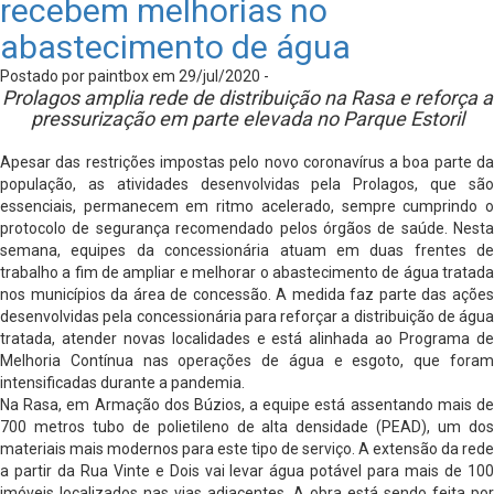
recebem melhorias no
abastecimento de água
Postado por paintbox em 29/jul/2020 -
Prolagos amplia rede de distribuição na Rasa e reforça a
pressurização em parte elevada no Parque Estoril
Apesar das restrições impostas pelo novo coronavírus a boa parte da
população, as atividades desenvolvidas pela Prolagos, que são
essenciais, permanecem em ritmo acelerado, sempre cumprindo o
protocolo de segurança recomendado pelos órgãos de saúde. Nesta
semana, equipes da concessionária atuam em duas frentes de
trabalho a fim de ampliar e melhorar o abastecimento de água tratada
nos municípios da área de concessão. A medida faz parte das ações
desenvolvidas pela concessionária para reforçar a distribuição de água
tratada, atender novas localidades e está alinhada ao Programa de
Melhoria Contínua nas operações de água e esgoto, que foram
intensificadas durante a pandemia.
Na Rasa, em Armação dos Búzios, a equipe está assentando mais de
700 metros tubo de polietileno de alta densidade (PEAD), um dos
materiais mais modernos para este tipo de serviço. A extensão da rede
a partir da Rua Vinte e Dois vai levar água potável para mais de 100
imóveis localizados nas vias adjacentes. A obra está sendo feita por