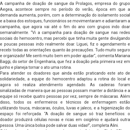
A campanha de doação de sangue da Prolagos, empresa do grupo
Aegea, acontece sempre no período do verão, época em que a
demanda aumenta, porém, com a determinação do isolamento social
e a baixa dos estoques, funcionários se movimentaram e adiantaram a
campanha, que agora vai até o fim do ano com grupos indo doar
semanalmente. “Vi a campanha para doação de sangue nas redes
sociais do hemocentro, mas percebi que tinha muita gente divulgando
e poucas pessoas indo realmente doar. Liguei, fiz o agendamento e
recebi todas as orientações quanto às precauções. Tudo muito seguro
e organizado! Me senti muito bem em poder ajudar”, comenta Mariana
Baggi, do setor de Engenharia, que fez a doação pela primeira vez em
junho e planeja tornar o ato uma rotina.
Para atender os doadores que ainda estão praticando este ato de
solidariedade, a equipe do hemocentro adaptou a rotina do local e
agora só realiza atendimento agendado. As cadeiras foram
sinalizadas de maneira que as pessoas possam manter a distância e a
equipe só recebe quatro pessoas por vez, sempre de máscaras. Além
disso, todos os enfermeiros e técnicos de enfermagem estão
utilizando touca, máscaras, óculos, luvas e jaleco, e a higienização do
espaço foi reforçada. “A doação de sangue só traz benefícios: o
doador produzirá células novas e ricas em oxigênio e ajudará outra
pessoa. Uma única bolsa pode salvar duas vidas!”, completa Alini.