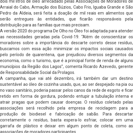
dois mil litros de óleo arrecadado pelas Associações de Moradores de
Arraial do Cabo, Armação dos Búzios, Cabo Frio, Iguaba Grande e São
Pedro da Aldeia, será feita a doação de mil reais em alimentos que
serão entregues às entidades, que ficarão responsáveis pela
distribuição para as famílias que mais precisam.
A versão 2020 do programa De Olho no Óleo foi adaptada para atender
as necessidades geradas pela Covid-19. “Além de conscientizar os
moradores sobre a importância do descarte correto desse resíduo,
buscamos com essa ação minimizar os impactos sociais causados
pelo período de quarentena, que prejudicou diversos segmentos da
economia, como o turismo, que é a principal fonte de renda de alguns
municípios da Região dos Lagos”, comenta Ricardo Azevedo, gerente
de Responsabilidade Social da Prolagos.
A campanha, que vai até dezembro, irá também dar um destino
sustentável ao óleo de cozinha usado, que, ao ser despejado na pia ou
no vaso sanitário, poderia passar pelos canos da rede de esgoto e ficar
retido em forma de gordura, podendo entupir a tubulação interna e
atrair pragas que podem causar doenças. O resíduo coletado pelas
associações será recolhido pela empresa de reciclagem para a
produção de biodiesel e fabricação de sabão. Para descartar
corretamente o resíduo, basta espera-lo esfriar, colocar em uma
garrafa de plástico e deixar em algum ponto de coleta, como as
associações de moradores participantes.