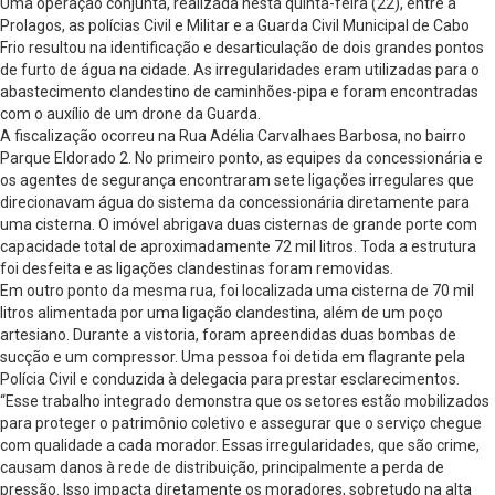
Uma operação conjunta, realizada nesta quinta-feira (22), entre a
Prolagos, as polícias Civil e Militar e a Guarda Civil Municipal de Cabo
Frio resultou na identificação e desarticulação de dois grandes pontos
de furto de água na cidade. As irregularidades eram utilizadas para o
abastecimento clandestino de caminhões-pipa e foram encontradas
com o auxílio de um drone da Guarda.
A fiscalização ocorreu na Rua Adélia Carvalhaes Barbosa, no bairro
Parque Eldorado 2. No primeiro ponto, as equipes da concessionária e
os agentes de segurança encontraram sete ligações irregulares que
direcionavam água do sistema da concessionária diretamente para
uma cisterna. O imóvel abrigava duas cisternas de grande porte com
capacidade total de aproximadamente 72 mil litros. Toda a estrutura
foi desfeita e as ligações clandestinas foram removidas.
Em outro ponto da mesma rua, foi localizada uma cisterna de 70 mil
litros alimentada por uma ligação clandestina, além de um poço
artesiano. Durante a vistoria, foram apreendidas duas bombas de
sucção e um compressor. Uma pessoa foi detida em flagrante pela
Polícia Civil e conduzida à delegacia para prestar esclarecimentos.
“Esse trabalho integrado demonstra que os setores estão mobilizados
para proteger o patrimônio coletivo e assegurar que o serviço chegue
com qualidade a cada morador. Essas irregularidades, que são crime,
causam danos à rede de distribuição, principalmente a perda de
pressão. Isso impacta diretamente os moradores, sobretudo na alta