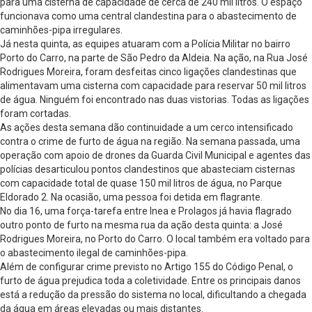
para uma cisterna de capacidade de cerca de 240 mil litros. O espaço
funcionava como uma central clandestina para o abastecimento de
caminhões-pipa irregulares.
Já nesta quinta, as equipes atuaram com a Polícia Militar no bairro
Porto do Carro, na parte de São Pedro da Aldeia. Na ação, na Rua José
Rodrigues Moreira, foram desfeitas cinco ligações clandestinas que
alimentavam uma cisterna com capacidade para reservar 50 mil litros
de água. Ninguém foi encontrado nas duas vistorias. Todas as ligações
foram cortadas.
As ações desta semana dão continuidade a um cerco intensificado
contra o crime de furto de água na região. Na semana passada, uma
operação com apoio de drones da Guarda Civil Municipal e agentes das
polícias desarticulou pontos clandestinos que abasteciam cisternas
com capacidade total de quase 150 mil litros de água, no Parque
Eldorado 2. Na ocasião, uma pessoa foi detida em flagrante.
No dia 16, uma força-tarefa entre Inea e Prolagos já havia flagrado
outro ponto de furto na mesma rua da ação desta quinta: a José
Rodrigues Moreira, no Porto do Carro. O local também era voltado para
o abastecimento ilegal de caminhões-pipa.
Além de configurar crime previsto no Artigo 155 do Código Penal, o
furto de água prejudica toda a coletividade. Entre os principais danos
está a redução da pressão do sistema no local, dificultando a chegada
da água em áreas elevadas ou mais distantes.