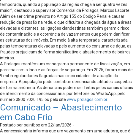
temporada, quando a população da região chega a ser quatro vezes
maior”, destacou o supervisor Comercial da Prolagos, Marcos Lacôrte.
Além de ser crime previsto no Artigo 155 do Código Penal e causar
redução da pressão na rede, o que dificulta a chegada da água a áreas
elevadas e distantes, as ligações clandestinas também geram o risco
de contaminação e a ocorrência de vazamentos que podem danificar
as estruturas dos imóveis. Em meio à alta temporada, caracterizada
pelas temperaturas elevadas e pelo aumento do consumo de água, as
fraudes prejudicam de forma significativa o abastecimento de bairros
inteiros.
A Prolagos mantém um cronograma permanente de fiscalização, em
parceria com o Inea e as forças de segurança. Em 2025, foram mais de
9 mil irregularidades flagradas nas cinco cidades de atuação da
empresa. A população pode contribuir denunciando atitudes suspeitas
de forma anônima. As denúncias podem ser feitas pelos canais oficiais
de atendimento da concessionária, por telefone ou WhatsApp, pelo
número 0800 7020 195 ou pelo site
www.prolagos.com.br
.
Comunicado – Abastecimento
em Cabo Frio
Postado por paintbox em 22/jan/2026 -
A concessionária informa que um vazamento em uma adutora, que é