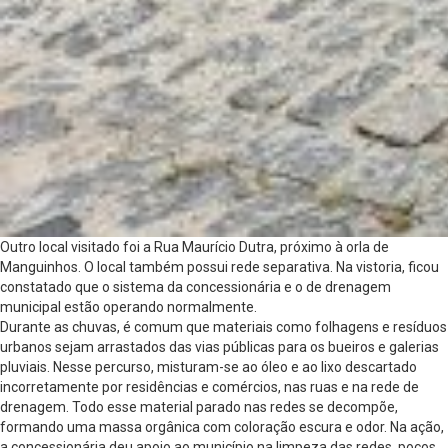
Outro local visitado foi a Rua Maurício Dutra, próximo à orla de
Manguinhos. O local também possui rede separativa. Na vistoria, ficou
constatado que o sistema da concessionária e o de drenagem
municipal estão operando normalmente.
Durante as chuvas, é comum que materiais como folhagens e resíduos
urbanos sejam arrastados das vias públicas para os bueiros e galerias
pluviais. Nesse percurso, misturam-se ao óleo e ao lixo descartado
incorretamente por residências e comércios, nas ruas e na rede de
drenagem. Todo esse material parado nas redes se decompõe,
formando uma massa orgânica com coloração escura e odor. Na ação,
a concessionária deu apoio ao município na limpeza das redes, poços