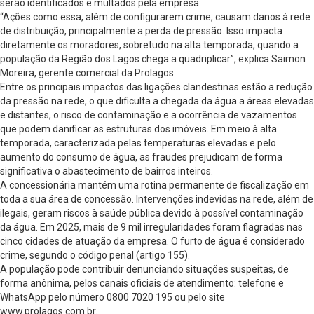
serão identificados e multados pela empresa.
“Ações como essa, além de configurarem crime, causam danos à rede
de distribuição, principalmente a perda de pressão. Isso impacta
diretamente os moradores, sobretudo na alta temporada, quando a
população da Região dos Lagos chega a quadriplicar”, explica Saimon
Moreira, gerente comercial da Prolagos.
Entre os principais impactos das ligações clandestinas estão a redução
da pressão na rede, o que dificulta a chegada da água a áreas elevadas
e distantes, o risco de contaminação e a ocorrência de vazamentos
que podem danificar as estruturas dos imóveis. Em meio à alta
temporada, caracterizada pelas temperaturas elevadas e pelo
aumento do consumo de água, as fraudes prejudicam de forma
significativa o abastecimento de bairros inteiros.
A concessionária mantém uma rotina permanente de fiscalização em
toda a sua área de concessão. Intervenções indevidas na rede, além de
ilegais, geram riscos à saúde pública devido à possível contaminação
da água. Em 2025, mais de 9 mil irregularidades foram flagradas nas
cinco cidades de atuação da empresa. O furto de água é considerado
crime, segundo o código penal (artigo 155).
A população pode contribuir denunciando situações suspeitas, de
forma anônima, pelos canais oficiais de atendimento: telefone e
WhatsApp pelo número 0800 7020 195 ou pelo site
www.prolagos.com.br.