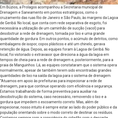
Em Búzios, a Prolagos acompanhou a Secretaria municipal de
Drenagem e Saneamento em pontos estratégicos, como o
cruzamento das ruas Rio de Janeiro e São Paulo, às margens da Lagoa
de Geribá. No local, que conta com rede separativa de esgoto, foi
necessária a utilização de um caminhão de sucção (vacol) para
desobstruir a rede de drenagem, tomada por lixo e uma grande
quantidade de gordura. Em outros pontos, o acúmulo de detritos, como
embalagens de isopor, copos plásticos e até um chinelo, gerava
retenção de água. Depois, as equipes foram à Lagoa de Geribá. No
local, foi vistoriado o extravasor que direciona a água da lagoa em
tempos de cheia para a rede de drenagem e, posteriormente, para a
praia de Manguinhos. Lá, as equipes constataram que o sistema opera
normalmente, apesar de também terem sido encontradas grandes
quantidades de lixo na saída da lagoa para o sistema de drenagem.
“Atuamos em apoio às prefeituras para inspecionar a rede de
drenagem, para que continue operando com eficiência e segurança.
Estamos trabalhando de forma preventiva para auxiliar na
desobstrução do sistema, caso necessário, removendo o lixo e a
gordura que impedem o escoamento correto. Mas, além de
inspecionar, nosso intuito é sempre estar ao lado do poder público e da
população orientando sobre o modo correto de destinar os resíduos.
Contamos sempre com a consciência do cidadão com o descarte