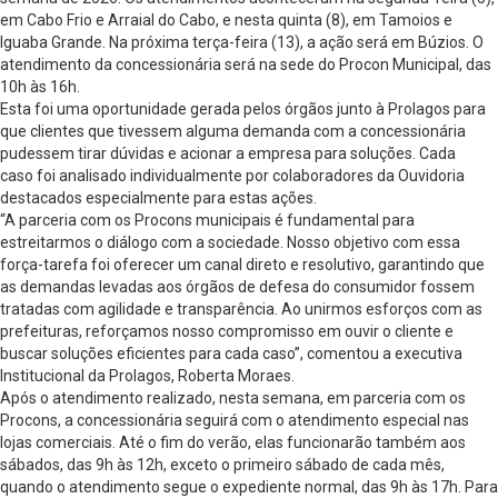
em Cabo
Frio e Arraial do Cabo, e nesta quinta (8), em Tamoios e
Iguaba Grande. Na próxima terça-feira (13), a ação será em Búzios. O
atendimento da concessionária será na sede do Procon Municipal, das
10h às 16h.
Esta foi uma oportunidade gerada pelos órgãos junto à Prolagos para
que clientes que tivessem alguma demanda com a concessionária
pudessem tirar dúvidas e acionar a empresa para soluções. Cada
caso foi analisado individualmente por colaboradores da Ouvidoria
destacados especialmente para estas ações.
“A parceria com os Procons municipais é fundamental para
estreitarmos o diálogo com a sociedade. Nosso objetivo com essa
força-tarefa foi oferecer um canal direto e resolutivo, garantindo que
as demandas levadas aos órgãos de defesa do consumidor fossem
tratadas com agilidade e transparência. Ao unirmos esforços com as
prefeituras, reforçamos nosso compromisso em ouvir o cliente e
buscar soluções eficientes para cada caso”, comentou a executiva
Institucional da Prolagos, Roberta Moraes.
Após o atendimento realizado, nesta semana, em parceria com os
Procons, a concessionária seguirá com o atendimento especial nas
lojas comerciais. Até o fim do verão, elas funcionarão também aos
sábados, das 9h às 12h, exceto o primeiro sábado de cada mês,
quando o atendimento segue o expediente normal, das 9h às 17h. Para