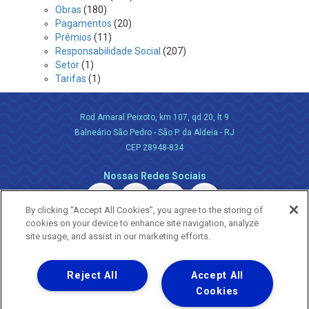
Obras
(180)
Pagamentos
(20)
Prêmios
(11)
Responsabilidade Social
(207)
Setor
(1)
Tarifas
(1)
Rod Amaral Peixoto, km 107, qd 20, lt 9
Balneário São Pedro - São P. da Aldeia - RJ
CEP 28948-834
Nossas Redes Sociais
By clicking “Accept All Cookies”, you agree to the storing of
cookies on your device to enhance site navigation, analyze
site usage, and assist in our marketing efforts.
Reject All
Accept All
Uma empresa
Copyright ® 2026 - Todos os Direitos Reservados.
Cookies
Nossa natureza movimenta a vida