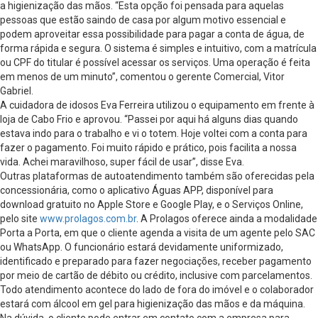
a higienização das mãos. “Esta opção foi pensada para aquelas
pessoas que estão saindo de casa por algum motivo essencial e
podem aproveitar essa possibilidade para pagar a conta de água, de
forma rápida e segura. O sistema é simples e intuitivo, com a matrícula
ou CPF do titular é possível acessar os serviços. Uma operação é feita
em menos de um minuto”, comentou o gerente Comercial, Vitor
Gabriel.
A cuidadora de idosos Eva Ferreira utilizou o equipamento em frente à
loja de Cabo Frio e aprovou. “Passei por aqui há alguns dias quando
estava indo para o trabalho e vi o totem. Hoje voltei com a conta para
fazer o pagamento. Foi muito rápido e prático, pois facilita a nossa
vida. Achei maravilhoso, super fácil de usar”, disse Eva.
Outras plataformas de autoatendimento também são oferecidas pela
concessionária, como o aplicativo Águas APP, disponível para
download gratuito no Apple Store e Google Play, e o Serviços Online,
pelo site
www.prolagos.com.br
. A Prolagos oferece ainda a modalidade
Porta a Porta, em que o cliente agenda a visita de um agente pelo SAC
ou WhatsApp. O funcionário estará devidamente uniformizado,
identificado e preparado para fazer negociações, receber pagamento
por meio de cartão de débito ou crédito, inclusive com parcelamentos.
Todo atendimento acontece do lado de fora do imóvel e o colaborador
estará com álcool em gel para higienização das mãos e da máquina.