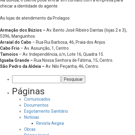
Na dúvida, o cliente pode entrar em contato com a empresa para
checar a identidade do agente.
As lojas de atendimento da Prolagos:
Armação dos Búzios –
Av. Bento José Ribeiro Dantas (lojas 2 e 3),
5396, Manguinhos.
Arraial do Cabo
– Rua Rui Barbosa, 46, Praia dos Anjos.
Cabo Frio
– Av. Assunção, 1, Centro.
Tamoios
– Av. Independência, s/n, Lote 16, Quadra 15.
Iguaba Grande –
Rua Nossa Senhora de Fátima, 15, Centro.
São Pedro da Aldeia –
Av. Nilo Peçanha, 46, Centro.
Pesquisar
por:
Páginas
Comunicados
Documentos
Esgotamento Sanitário
Notícias
Revista Aegea
Obras