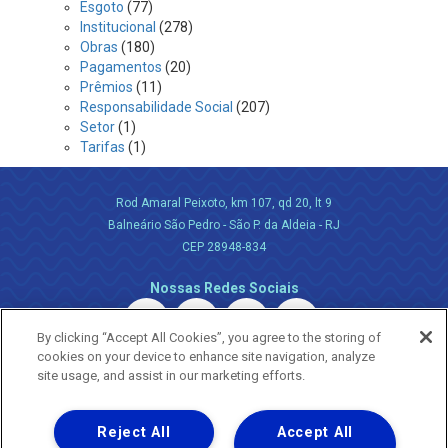
Esgoto
(77)
Institucional
(278)
Obras
(180)
Pagamentos
(20)
Prêmios
(11)
Responsabilidade Social
(207)
Setor
(1)
Tarifas
(1)
Rod Amaral Peixoto, km 107, qd 20, lt 9
Balneário São Pedro - São P. da Aldeia - RJ
CEP 28948-834
Nossas Redes Sociais
By clicking “Accept All Cookies”, you agree to the storing of
cookies on your device to enhance site navigation, analyze
site usage, and assist in our marketing efforts.
Reject All
Accept All
Uma empresa