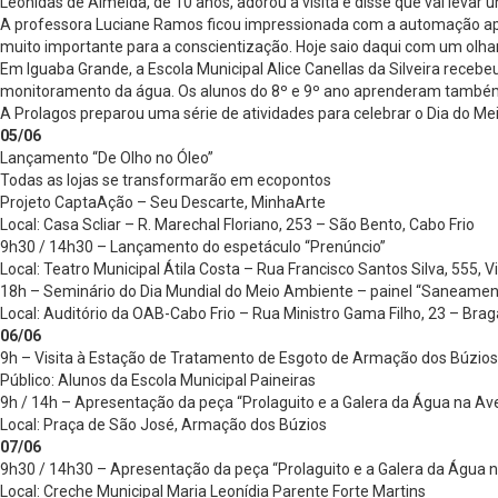
Leonidas de Almeida, de 10 anos, adorou a visita e disse que vai levar 
A professora Luciane Ramos ficou impressionada com a automação apl
muito importante para a conscientização. Hoje saio daqui com um olhar
Em Iguaba Grande, a Escola Municipal Alice Canellas da Silveira receb
monitoramento da água. Os alunos do 8º e 9º ano aprenderam também s
A Prolagos preparou uma série de atividades para celebrar o Dia do 
05/06
Lançamento “De Olho no Óleo”
Todas as lojas se transformarão em ecopontos
Projeto CaptaAção – Seu Descarte, MinhaArte
Local: Casa Scliar – R. Marechal Floriano, 253 – São Bento, Cabo Frio
9h30 / 14h30 – Lançamento do espetáculo “Prenúncio”
Local: Teatro Municipal Átila Costa – Rua Francisco Santos Silva, 555, 
18h – Seminário do Dia Mundial do Meio Ambiente – painel “Saneament
Local: Auditório da OAB-Cabo Frio – Rua Ministro Gama Filho, 23 – Brag
06/06
9h – Visita à Estação de Tratamento de Esgoto de Armação dos Búzios
Público: Alunos da Escola Municipal Paineiras
9h / 14h – Apresentação da peça “Prolaguito e a Galera da Água na Av
Local: Praça de São José, Armação dos Búzios
07/06
9h30 / 14h30 – Apresentação da peça “Prolaguito e a Galera da Água 
Local: Creche Municipal Maria Leonídia Parente Forte Martins