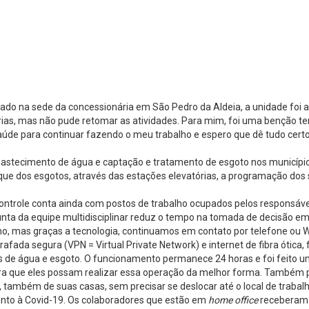
alado na sede da concessionária em São Pedro da Aldeia, a unidade foi
rias, mas não pude retomar as atividades. Para mim, foi uma benção ter 
de para continuar fazendo o meu trabalho e espero que dê tudo certo e
abastecimento de água e captação e tratamento de esgoto nos municí
ue dos esgotos, através das estações elevatórias, a programação dos s
ntrole conta ainda com postos de trabalho ocupados pelos responsáveis
njunta da equipe multidisciplinar reduz o tempo na tomada de decisã
lho, mas graças a tecnologia, continuamos em contato por telefone ou
fada segura (VPN = Virtual Private Network) e internet de fibra ótica,
de água e esgoto. O funcionamento permanece 24 horas e foi feito um
 para que eles possam realizar essa operação da melhor forma. Também
mbém de suas casas, sem precisar se deslocar até o local de trabalho”
ento à Covid-19. Os colaboradores que estão em
home office
receberam s