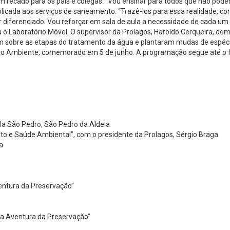
um recado para os pais e colegas. “Vou ensinar para todos que não podem
icada aos serviços de saneamento. “Trazê-los para essa realidade, c
 diferenciado. Vou reforçar em sala de aula a necessidade de cada um 
eu o Laboratório Móvel. O supervisor da Prolagos, Haroldo Cerqueira, d
obre as etapas do tratamento da água e plantaram mudas de espécies 
Meio Ambiente, comemorado em 5 de junho. A programação segue até o f
Vila São Pedro, São Pedro da Aldeia
o e Saúde Ambiental”, com o presidente da Prolagos, Sérgio Braga
a
entura da Preservação”
na Aventura da Preservação”