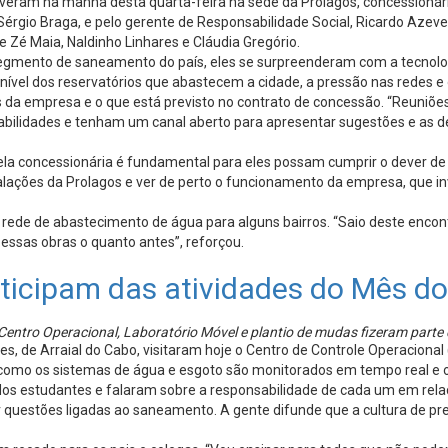
veram na manhã desta quarta-feira na sede da Prolagos, concessionár
 Sérgio Braga, e pelo gerente de Responsabilidade Social, Ricardo Azev
de Zé Maia, Naldinho Linhares e Cláudia Gregório.
egmento de saneamento do país, eles se surpreenderam com a tecnolo
ível dos reservatórios que abastecem a cidade, a pressão nas redes 
s da empresa e o que está previsto no contrato de concessão. “Reuniõe
abilidades e tenham um canal aberto para apresentar sugestões e as 
ela concessionária é fundamental para eles possam cumprir o dever de f
talações da Prolagos e ver de perto o funcionamento da empresa, que 
 de rede de abastecimento de água para alguns bairros. “Saio deste en
 essas obras o quanto antes”, reforçou.
rticipam das atividades do Mês d
 Centro Operacional, Laboratório Móvel e plantio de mudas fizeram parte
s, de Arraial do Cabo, visitaram hoje o Centro de Controle Operacional
u como os sistemas de água e esgoto são monitorados em tempo real e 
 dos estudantes e falaram sobre a responsabilidade de cada um em rel
 questões ligadas ao saneamento. A gente difunde que a cultura de pr