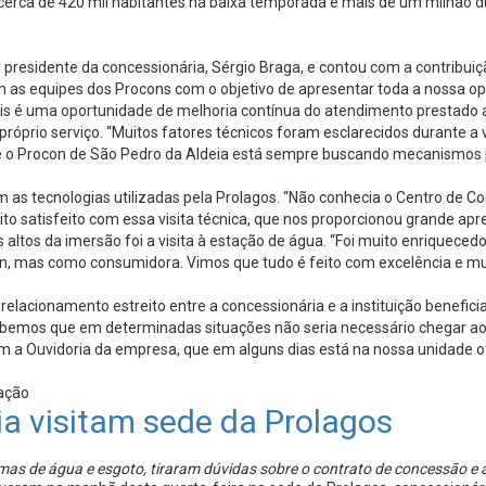
rca de 420 mil habitantes na baixa temporada e mais de um milhão du
or presidente da concessionária, Sérgio Braga, e contou com a contribu
s equipes dos Procons com o objetivo de apresentar toda a nossa oper
is é uma oportunidade de melhoria contínua do atendimento prestado ao
o próprio serviço. “Muitos fatores técnicos foram esclarecidos durant
ue o Procon de São Pedro da Aldeia está sempre buscando mecanismos
as tecnologias utilizadas pela Prolagos. “Não conhecia o Centro de C
o satisfeito com essa visita técnica, que nos proporcionou grande apre
ltos da imersão foi a visita à estação de água. “Foi muito enriquecedo
n, mas como consumidora. Vimos que tudo é feito com excelência e m
o relacionamento estreito entre a concessionária e a instituição benef
bemos que em determinadas situações não seria necessário chegar ao P
com a Ouvidoria da empresa, que em alguns dias está na nossa unidade o
ação
a visitam sede da Prolagos
mas de água e esgoto, tiraram dúvidas sobre o contrato de concessão