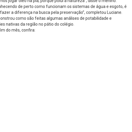
os jogar óleo na pia, porque polui a natureza”, disse o menino.
onhecendo de perto como funcionam os sistemas de água e esgoto, é
fazer a diferença na busca pela preservação”, completou Luciane.
emonstrou como são feitas algumas análises de potabilidade e
nativas da região no pátio do colégio.
im do mês, confira: