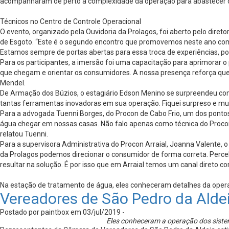
acompanharam de perto a complexidade da operação para abastecer ce
Técnicos no Centro de Controle Operacional
O evento, organizado pela Ouvidoria da Prolagos, foi aberto pelo diret
de Esgoto. “Este é o segundo encontro que promovemos neste ano com a
Estamos sempre de portas abertas para essa troca de experiências, po
Para os participantes, a imersão foi uma capacitação para aprimorar 
que chegam e orientar os consumidores. A nossa presença reforça q
Mendel.
De Armação dos Búzios, o estagiário Edson Menino se surpreendeu com 
tantas ferramentas inovadoras em sua operação. Fiquei surpreso e muit
Para a advogada Tuenni Borges, do Procon de Cabo Frio, um dos pontos a
água chegar em nossas casas. Não falo apenas como técnica do Proco
relatou Tuenni.
Para a supervisora Administrativa do Procon Arraial, Joanna Valente, 
da Prolagos podemos direcionar o consumidor de forma correta. Perce
resultar na solução. É por isso que em Arraial temos um canal direto 
Na estação de tratamento de água, eles conheceram detalhes da oper
Vereadores de São Pedro da Aldei
Postado por paintbox em 03/jul/2019 -
Eles conheceram a operação dos siste