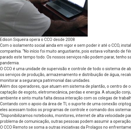
Edison Siqueira opera o CCO desde 2008
Com o isolamento social ainda em vigor e sem poder ir até o CCO, inst
companhia. “No início foi muito angustiante, pois estava voltando de fé
parado este tempo todo. Os nossos serviços não podem parar, tenho saú
pandemia.
O CCO é uma unidade de supervisão e controle de todo o sistema de 
os serviços de produção, armazenamento e distribuição de água, recalq
monitorar a segurança patrimonial das unidades.
Além dos operadores, que atuam em sistema de plantão, o centro de co
captação de esgoto, eletromecânica, perdas e energia. A atuação co
ambiente e sinto muita falta dessa interação com os colegas de traba
Contando com o apoio da área de TI, o suporte de uma conexão criptogra
eles acessam todos os programas de controle e comando dos sistemas 
“Disponibilizamos notebooks, monitores, internet de alta velocidade
problema de comunicação, outras pessoas podem assumir a operação, ta
O CCO Remoto se soma a outras iniciativas da Prolagos no enfrentam