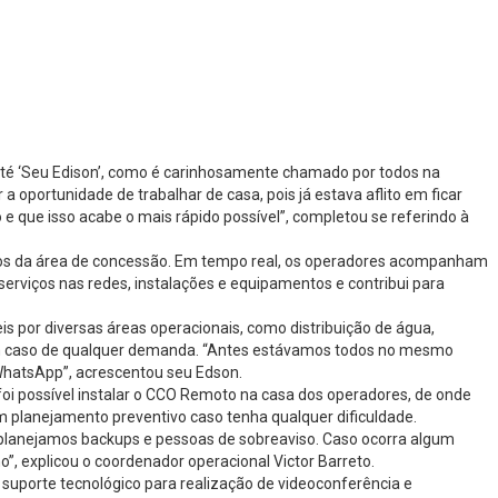
 até ‘Seu Edison’, como é carinhosamente chamado por todos na
a oportunidade de trabalhar de casa, pois já estava aflito em ficar
 que isso acabe o mais rápido possível”, completou se referindo à
pios da área de concessão. Em tempo real, os operadores acompanham
erviços nas redes, instalações e equipamentos e contribui para
 por diversas áreas operacionais, como distribuição de água,
o em caso de qualquer demanda. “Antes estávamos todos no mesmo
 WhatsApp”, acrescentou seu Edson.
 foi possível instalar o CCO Remoto na casa dos operadores, de onde
 planejamento preventivo caso tenha qualquer dificuldade.
 planejamos backups e pessoas de sobreaviso. Caso ocorra algum
, explicou o coordenador operacional Victor Barreto.
uporte tecnológico para realização de videoconferência e