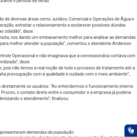
rante o período de verão.
ição de diversas áreas como Jurídico, Comercial e Operações de Água e
ação, estreitar o relacionamento e esclarecer possíveis dúvidas.
 cidadão”, disse.
e a visita, nos dando um embasamento melhor para analisar as demandas
 para melhor atender a população”, comentou o atendente Anderson
ontrole Operacional e não imaginava que a concessionária contava com
ndizado”, disse.
r, pois não temos a real noção de todo o processo de tratamento até a
uita preocupação com a qualidade e cuidado com o meio ambiente”,
icia diretamente os usuários. “Ao entendermos o funcionamento interno
rocon, o contato direto entre o consumidor e a empresa já poderia
timizando o atendimento”, finalizou.
 e apresentaram demandas da população