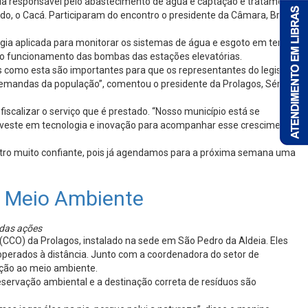
ia responsável pelo abastecimento de água e captação e tratamento
edo, o Cacá. Participaram do encontro o presidente da Câmara, Bruno
gia aplicada para monitorar os sistemas de água e esgoto em tempo
e o funcionamento das bombas das estações elevatórias.
s como esta são importantes para que os representantes do legislativo
demandas da população”, comentou o presidente da Prolagos, Sérgio
iscalizar o serviço que é prestado. “Nosso município está se
investe em tecnologia e inovação para acompanhar esse crescimento e
contro muito confiante, pois já agendamos para a próxima semana uma
o Meio Ambiente
 das ações
 (CCO) da Prolagos, instalado na sede em São Pedro da Aldeia. Eles
operados à distância. Junto com a coordenadora do setor de
ação ao meio ambiente.
eservação ambiental e a destinação correta de resíduos são