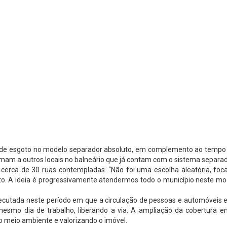
a de esgoto no modelo separador absoluto, em complemento ao tempo 
somam a outros locais no balneário que já contam com o sistema separa
s cerca de 30 ruas contempladas. “Não foi uma escolha aleatória, foc
oto. A ideia é progressivamente atendermos todo o município neste mo
cutada neste período em que a circulação de pessoas e automóveis es
esmo dia de trabalho, liberando a via. A ampliação da cobertura e
o meio ambiente e valorizando o imóvel.