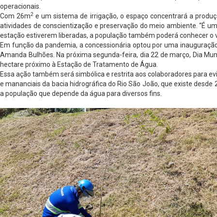
operacionais.
2
Com 26m
e um sistema de irrigação, o espaço concentrará a produç
atividades de conscientização e preservação do meio ambiente. “É uma 
estação estiverem liberadas, a população também poderá conhecer o viv
Em função da pandemia, a concessionária optou por uma inauguração si
Amanda Bulhões. Na próxima segunda-feira, dia 22 de março, Dia Mund
hectare próximo à Estação de Tratamento de Água.
Essa ação também será simbólica e restrita aos colaboradores para evi
e mananciais da bacia hidrográfica do Rio São João, que existe desde 20
a população que depende da água para diversos fins.