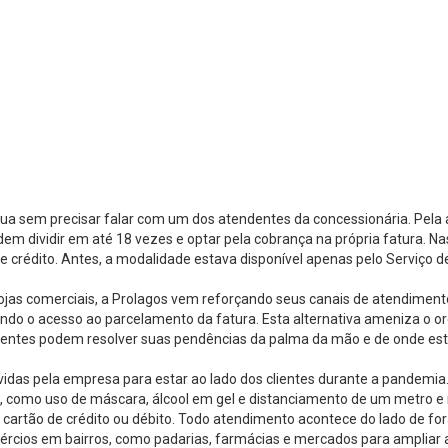
água sem precisar falar com um dos atendentes da concessionária. Pela 
odem dividir em até 18 vezes e optar pela cobrança na própria fatura. N
e crédito. Antes, a modalidade estava disponível apenas pelo Serviço 
ojas comerciais, a Prolagos vem reforçando seus canais de atendimento 
do o acesso ao parcelamento da fatura. Esta alternativa ameniza o or
 os clientes podem resolver suas pendências da palma da mão e de onde 
idas pela empresa para estar ao lado dos clientes durante a pandemia. 
, como uso de máscara, álcool em gel e distanciamento de um metro e 
cartão de crédito ou débito. Todo atendimento acontece do lado de for
mércios em bairros, como padarias, farmácias e mercados para amplia