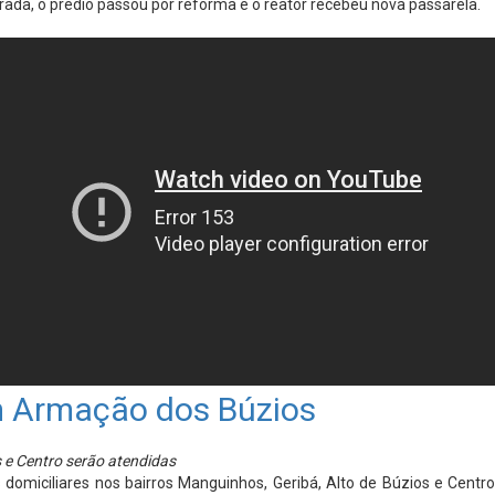
ada, o prédio passou por reforma e o reator recebeu nova passarela.
em Armação dos Búzios
s e Centro serão atendidas
is domiciliares nos bairros Manguinhos, Geribá, Alto de Búzios e Ce