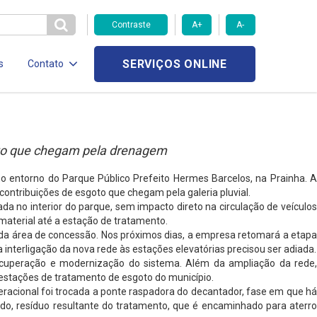
Contraste
A+
A-
SERVIÇOS ONLINE
s
Contato
oto que chegam pela drenagem
o entorno do Parque Público Prefeito Hermes Barcelos, na Prainha. A
ontribuições de esgoto que chegam pela galeria pluvial.
 no interior do parque, sem impacto direto na circulação de veículos
material até a estação de tratamento.
 da área de concessão. Nos próximos dias, a empresa retomará a etapa
 interligação da nova rede às estações elevatórias precisou ser adiada.
ecuperação e modernização do sistema. Além da ampliação da rede,
stações de tratamento de esgoto do município.
peracional foi trocada a ponte raspadora do decantador, fase em que há
do, resíduo resultante do tratamento, que é encaminhado para aterr