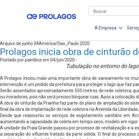
A Empresa
Servi
Arquivo de junho 04America/Sao_Paulo 2020
Prolagos inicia obra de cinturão 
Postado por paintbox em 04/jun/2020 -
Tubulação no entorno do lag
A Prolagos iniciou mais uma importante obra de saneamento no munic
intervenção é um pedido da prefeitura para proteger o lago que faz p
Serão assentados aproximadamente 550 metros de rede coletora, que l
ou moradores, pois não será preciso bloquear ruas. Após a colocação d
A obra do cinturão da Prainha faz parte do plano de ampliação do si
final da obra de implantação de rede coletora na Avenida da Liberdade, 
Desde que reassumiu os serviços de esgotamento sanitário em Arr
aumentando a capacidade de coleta em tempo seco, modelo em vigor n
A unidade da Praia Grande passou por processo de revitalização e a es
a separação do efluente tratado da parte sólida. O final do proce