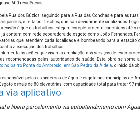
quase 600 residências.
pela Rua dos Búzios, seguindo para a Rua das Conchas e para as ruas
nguinhos, é feita por trechos, que são devidamente sinalizados. Logo
 previsão é que os trabalhos estejam completamente concluídos até o 
e já contam com rede separadora de esgoto como João Fernandes, Ferra
elevatórias que atendem cada localidade e bombeando para a estação 
ompanha a execução dos trabalhos.
omplementa as ações que visam a ampliação dos serviços de esgotamen
das recomendadas pelas autoridades de saúde. Esta obra se soma a
to no bairro Ponta do Ambrósio, em São Pedro da Aldeia
, o início da 
esponsável pelos os sistemas de água e esgoto nos municípios de Arra
oto e mais de 80 elevatórias, com capacidade total para tratar 97 milh
 via aplicativo
tual e libera parcelamento via autoatendimento com Água