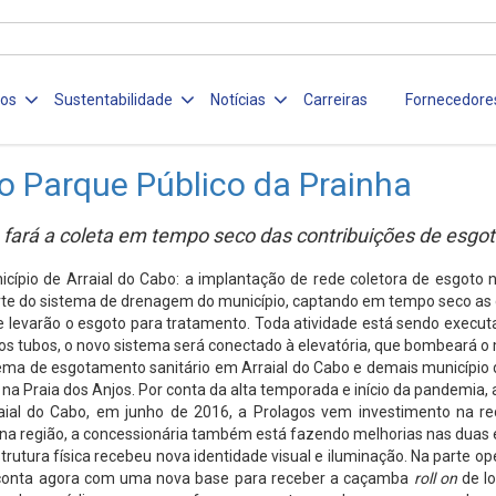
ços
Sustentabilidade
Notícias
Carreiras
Fornecedore
do Parque Público da Prainha
o fará a coleta em tempo seco das contribuições de esg
ípio de Arraial do Cabo: a implantação de rede coletora de esgoto n
arte do sistema de drenagem do município, captando em tempo seco as c
evarão o esgoto para tratamento. Toda atividade está sendo executada
os tubos, o novo sistema será conectado à elevatória, que bombeará o 
stema de esgotamento sanitário em Arraial do Cabo e demais município
na Praia dos Anjos. Por conta da alta temporada e início da pandemia, a
aial do Cabo, em junho de 2016, a Prolagos vem investimento na r
a região, a concessionária também está fazendo melhorias nas duas e
trutura física recebeu nova identidade visual e iluminação. Na parte o
sso conta agora com uma nova base para receber a caçamba
roll on
de lo