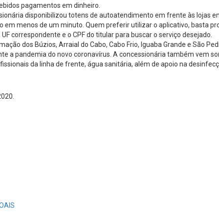
ecebidos pagamentos em dinheiro.
sionária disponibilizou totens de autoatendimento em frente às lojas
nto em menos de um minuto. Quem preferir utilizar o aplicativo, basta p
a UF correspondente e o CPF do titular para buscar o serviço desejado.
mação dos Búzios, Arraial do Cabo, Cabo Frio, Iguaba Grande e São Ped
ante a pandemia do novo coronavírus. A concessionária também vem som
ssionais da linha de frente, água sanitária, além de apoio na desinfec
2020.
OAIS