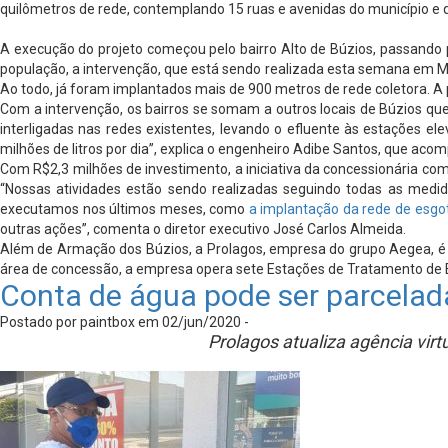
quilômetros de rede, contemplando 15 ruas e avenidas do município e 
A execução do projeto começou pelo bairro Alto de Búzios, passando 
população, a intervenção, que está sendo realizada esta semana em Ma
Ao todo, já foram implantados mais de 900 metros de rede coletora. A
Com a intervenção, os bairros se somam a outros locais de Búzios qu
interligadas nas redes existentes, levando o efluente às estações 
milhões de litros por dia”, explica o engenheiro Adibe Santos, que ac
Com R$2,3 milhões de investimento, a iniciativa da concessionária c
“Nossas atividades estão sendo realizadas seguindo todas as medi
executamos nos últimos meses, como
a implantação da rede de esgo
outras ações”, comenta o diretor executivo José Carlos Almeida.
Além de Armação dos Búzios, a Prolagos, empresa do grupo Aegea, é r
área de concessão, a empresa opera sete Estações de Tratamento de Esg
Conta de água pode ser parcelada
Postado por paintbox em 02/jun/2020 -
Prolagos atualiza agência vir