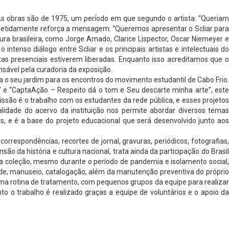
As obras são de 1975, um período em que segundo o artista: “Queriam
repetidamente reforça a mensagem. “Queremos apresentar o Scliar para
ra brasileira, como Jorge Amado, Clarice Lispector, Oscar Niemeyer e
ntenso diálogo entre Scliar e os principais artistas e intelectuais do
as presenciais estiverem liberadas. Enquanto isso acreditamos que o
onsável pela curadoria da exposição.
a o seu jardim para os encontros do movimento estudantil de Cabo Frio.
” e “CaptaAção – Respeito dá o tom e Seu descarte minha arte”, este
ssão é o trabalho com os estudantes da rede pública, e esses projetos
lidade do acervo da instituição nos permite abordar diversos temas
, e é a base do projeto educacional que será desenvolvido junto aos
respondências, recortes de jornal, gravuras, periódicos, fotografias,
são da história e cultura nacional, trata ainda da participação do Brasil
a coleção, mesmo durante o período de pandemia e isolamento social,
dade, manuseio, catalogação, além da manutenção preventiva do próprio
ma rotina de tratamento, com pequenos grupos da equipe para realizar
to o trabalho é realizado graças a equipe de voluntários e o apoio da