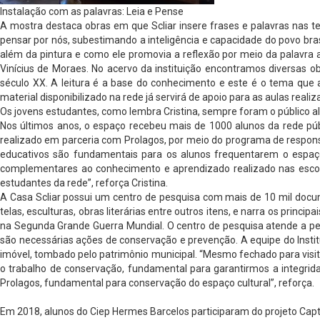
Instalação com as palavras: Leia e Pense
A mostra destaca obras em que Scliar insere frases e palavras nas t
pensar por nós, subestimando a inteligência e capacidade do povo bra
além da pintura e como ele promovia a reflexão por meio da palavra 
Vinícius de Moraes. No acervo da instituição encontramos diversas obr
século XX. A leitura é a base do conhecimento e este é o tema que a
material disponibilizado na rede já servirá de apoio para as aulas real
Os jovens estudantes, como lembra Cristina, sempre foram o público alv
Nos últimos anos, o espaço recebeu mais de 1000 alunos da rede públ
realizado em parceria com Prolagos, por meio do programa de responsa
educativos são fundamentais para os alunos frequentarem o espaço 
complementares ao conhecimento e aprendizado realizado nas escolas
estudantes da rede”, reforça Cristina.
A Casa Scliar possui um centro de pesquisa com mais de 10 mil documen
telas, esculturas, obras literárias entre outros itens, e narra os princ
na Segunda Grande Guerra Mundial. O centro de pesquisa atende a pes
são necessárias ações de conservação e prevenção. A equipe do Instit
imóvel, tombado pelo patrimônio municipal. “Mesmo fechado para visi
o trabalho de conservação, fundamental para garantirmos a integridad
Prolagos, fundamental para conservação do espaço cultural”, reforça.
Em 2018, alunos do Ciep Hermes Barcelos participaram do projeto Capt