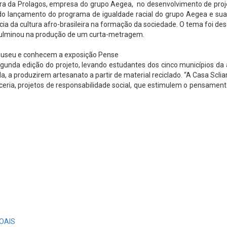
ira da Prolagos, empresa do grupo Aegea, no desenvolvimento de proje
o lançamento do programa de igualdade racial do grupo Aegea e suas 
a da cultura afro-brasileira na formação da sociedade. O tema foi de
e culminou na produção de um curta-metragem.
 Museu e conhecem a exposição Pense
egunda edição do projeto, levando estudantes dos cinco municípios da
a, a produzirem artesanato a partir de material reciclado. “A Casa Scl
a, projetos de responsabilidade social, que estimulem o pensamento re
OAIS