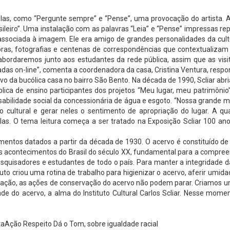
elas, como “Pergunte sempre” e “Pense”, uma provocação do artista. 
sileiro”. Uma instalação com as palavras “Leia” e “Pense” impressas 
associada à imagem. Ele era amigo de grandes personalidades da cultu
as, fotografias e centenas de correspondências que contextualizam o i
bordaremos junto aos estudantes da rede pública, assim que as visit
izadas on-line”, comenta a coordenadora da casa, Cristina Ventura, resp
o da bucólica casa no bairro São Bento. Na década de 1990, Scliar abri
ica de ensino participantes dos projetos “Meu lugar, meu patrimônio
bilidade social da concessionária de água e esgoto. “Nossa grande mi
cultural e gerar neles o sentimento de apropriação do lugar. A qua
. O tema leitura começa a ser tratado na Exposição Scliar 100 anos
tos datados a partir da década de 1930. O acervo é constituído de cor
ipais acontecimentos do Brasil do século XX, fundamental para a compreen
quisadores e estudantes de todo o país. Para manter a integridade d
uto criou uma rotina de trabalho para higienizar o acervo, aferir umi
tação, as ações de conservação do acervo não podem parar. Criamos u
e do acervo, a alma do Instituto Cultural Carlos Scliar. Nesse momen
aAção Respeito Dá o Tom, sobre igualdade racial