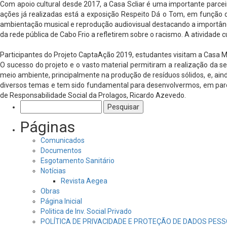
Com apoio cultural desde 2017, a Casa Scliar é uma importante parce
ações já realizadas está a exposição Respeito Dá o Tom, em função d
ambientação musical e reprodução audiovisual destacando a importânci
da rede pública de Cabo Frio a refletirem sobre o racismo. A atividad
Participantes do Projeto CaptaAção 2019, estudantes visitam a Casa
O sucesso do projeto e o vasto material permitiram a realização da s
meio ambiente, principalmente na produção de resíduos sólidos, e, aind
diversos temas e tem sido fundamental para desenvolvermos, em parceri
de Responsabilidade Social da Prolagos, Ricardo Azevedo.
Pesquisar
por:
Páginas
Comunicados
Documentos
Esgotamento Sanitário
Notícias
Revista Aegea
Obras
Página Inicial
Politica de Inv. Social Privado
POLÍTICA DE PRIVACIDADE E PROTEÇÃO DE DADOS PESS