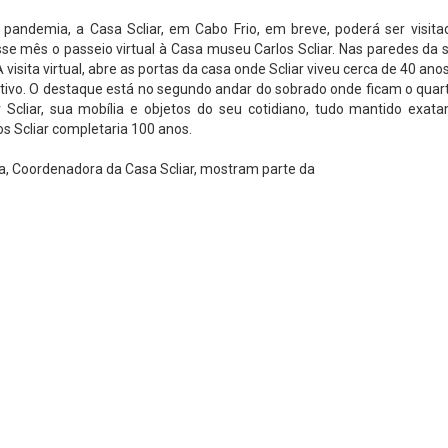
andemia, a Casa Scliar, em Cabo Frio, em breve, poderá ser visitad
 desse mês o passeio virtual à Casa museu Carlos Scliar. Nas paredes da 
sita virtual, abre as portas da casa onde Scliar viveu cerca de 40 anos
vo. O destaque está no segundo andar do sobrado onde ficam o quarto e
liar, sua mobília e objetos do seu cotidiano, tudo mantido exatame
los Scliar completaria 100 anos.
ura, Coordenadora da Casa Scliar, mostram parte da