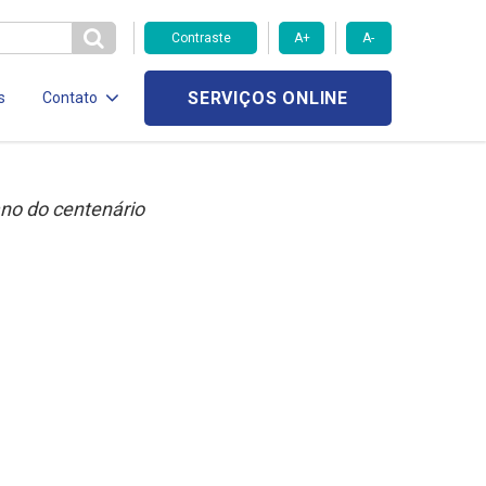
Contraste
A+
A-
SERVIÇOS ONLINE
s
Contato
ano do centenário